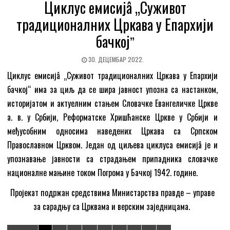
Циклус емисијâ „Суживот
традиционалних Цркава у Епархији
бачкојˮ
30. ДЕЦЕМБАР 2022.
Циклус емисијâ „Суживот традиционалних Цркава у Епархији
бачкој“ има за циљ да се шира јавност упозна са настанком,
историјатом и актуелним стањем Словачкe Евангеличкe Цркве
а. в. у Србији, Реформатскe Хришћанскe Црквe у Србији и
међусобним односима наведених Цркава са Српском
Православном Црквом. Један од циљева циклуса емисијâ је и
упознавање јавности са страдањем припадника словачке
националне мањине током Погрома у Бачкој 1942. године.
Пројекат подржан средствима Министарства правде – управе
за сарадњу са Црквама и верским заједницама.