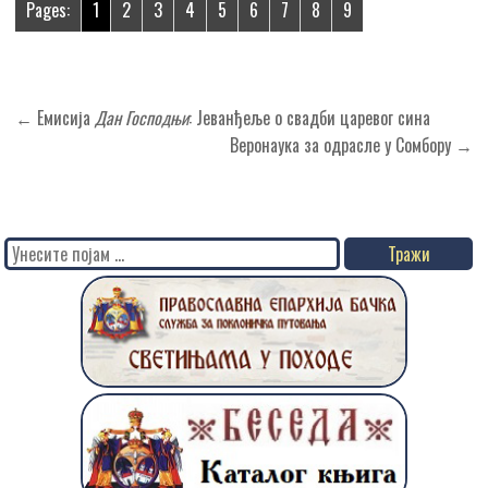
Pages:
1
2
3
4
5
6
7
8
9
Кретање
← Емисија
Дан Господњи
: Јеванђеље о свадби царевог сина
чланка
Веронаука за одрасле у Сомбору →
Search
for: