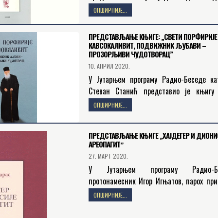
установе Епархије бачке Беседа. У пит
ОПШИРНИЈЕ...
књига Јована Романидиса Прародитељски
која…
ПРЕДСТАВЉАЊЕ КЊИГЕ: „СВЕТИ ПОРФИРИЈЕ
КАВСОКАЛИВИТ, ПОДВИЖНИК ЉУБАВИ –
ПРОЗОРЉИВИ ЧУДОТВОРАЦ”
10. АПРИЛ 2020.
У Јутарњем програму Радио-Беседе ка
Стеван Станић представио је књигу
Порфирије Кавсокаливит, подвижник љу
ОПШИРНИЈЕ...
прозорљиви чудотворац. Књигa je објав
издању Издавачке установа…
ПРЕДСТАВЉАЊЕ КЊИГЕ „ХАЈДЕГЕР И ДИОНИ
АРЕОПАГИТˮ
27. МАРТ 2020.
У Јутарњем програму Радио-Бе
протонамесник Игор Игњатов, парох при
Светога Симеона Мироточивог у Вете
ОПШИРНИЈЕ...
представио је књигу угледног грчког фи
Христа Јанараса, под насловом…