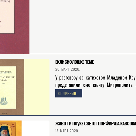
ЕКЛИСИОЛОШКЕ ТЕМЕ
20. МАРТ 2020.
У разговору са катихетом Младеном Кау
представили смо књигу Митрополита 
Зизјуласа. Књига Еклисиолошке теме обј
ОПШИРНИЈЕ...
је 2010. године, у издању Издавачке ус
Епархије бачке…
ЖИВОТ И ПОУКЕ СВЕТОГ ПОРФИРИЈА КАВСОК
13. МАРТ 2020.