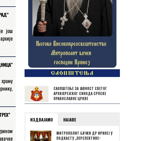
мо још
еда. У
РАД”
је још
архије
рада у
ДНИЦА”
 храму
рнику,
САОПШТЕЊЕ ЗА ЈАВНОСТ СВЕТОГ
АРХИЈЕРЕЈСКОГ СИНОДА СРПСКЕ
 Свет,
ПРАВОСЛАВНЕ ЦРКВЕ
ксиму
ГРЕХ”
ИЗДВАЈАМО
НАЈАВЕ
урином
МИТРОПОЛИТ БАЧКИ ДР ИРИНЕЈ У
авачке
ПОДКАСТУ „ПЕРСПЕКТИВЕˮ