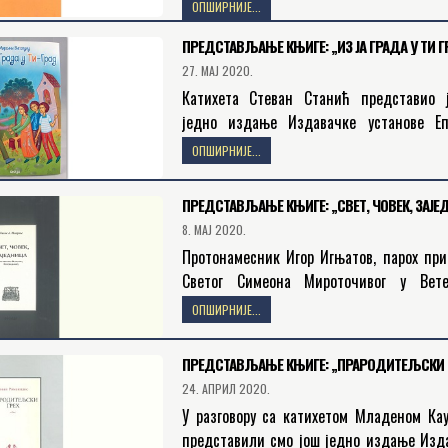
Мироточивог у Ветернику, представили с
ОПШИРНИЈЕ...
једно издање Издавачке установе Бес
ПРЕДСТАВЉАЊЕ КЊИГЕ: „ИЗ ЈА ГРАДА У ТИ Г
питању је…
27. МАЈ 2020.
Катихета Стеван Станић представио 
једно издање Издавачке установе Еп
бачке Беседа. У питању је књига Из Ја г
ОПШИРНИЈЕ...
Ти град грчке монахиње…
ПРЕДСТАВЉАЊЕ КЊИГЕ: „СВЕТ, ЧОВЕК, ЗАЈЕ
8. МАЈ 2020.
Протонамесник Игор Игњатов, парох при
Светог Симеона Мироточивог у Вете
представио је књигу Никоса Мацукаса
ОПШИРНИЈЕ...
човек, заједница – по светоме Ма
Исповеднику. Издавачкa…
ПРЕДСТАВЉАЊЕ КЊИГЕ: „ПРАРОДИТЕЉСКИ 
24. АПРИЛ 2020.
У разговору са катихетом Младеном Ка
представили смо још једно издање Изд