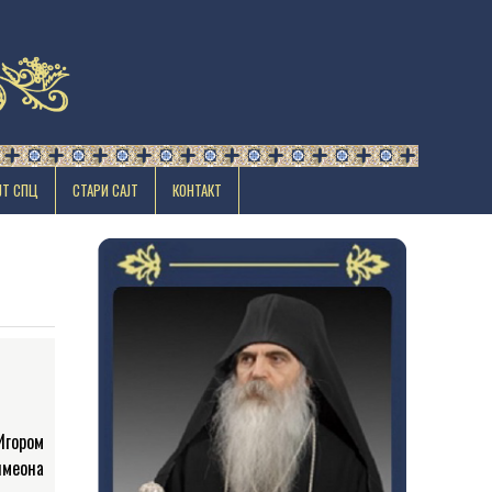
ЈТ СПЦ
СТАРИ САЈТ
КОНТАКТ
гором
имеона