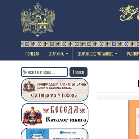
ПОЧЕТАК
ЕПАРХИЈА
EПАРХИЈСКЕ УСТАНОВЕ
РАСПО
Search
for: