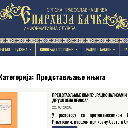
РЕД БОГОСЛУЖЕЊА
ВИНОГРАД ГОСПОДЊИ
РАДИО-СТАНИЦЕ
СА
Категорија:
Представљање књига
ПРЕДСТАВЉАЊЕ КЊИГЕ: „РАЦИОНАЛИЗАМ И
ДРУШТВЕНА ПРАКСА”
22. ЈУЛ 2020.
У разговору са протонамесником И
Игњатовим, парохом при храму Светога С