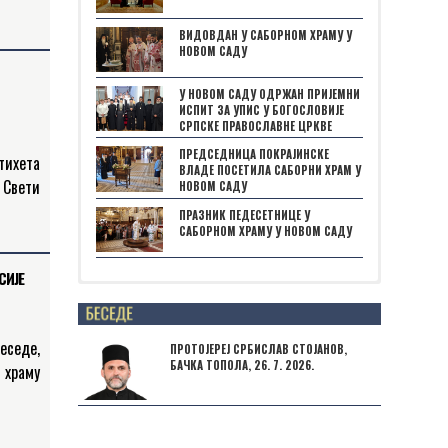
ању је
ВИДОВДАН У САБОРНОМ ХРАМУ У
 грех,
НОВОМ САДУ
У НОВОМ САДУ ОДРЖАН ПРИЈЕМНИ
ИСПИТ ЗА УПИС У БОГОСЛОВИЈЕ
СРПСКЕ ПРАВОСЛАВНЕ ЦРКВЕ
ПРЕДСЕДНИЦА ПОКРАЈИНСКЕ
тихета
ВЛАДЕ ПОСЕТИЛА САБОРНИ ХРАМ У
 Свети
НОВОМ САДУ
бави –
ПРАЗНИК ПЕДЕСЕТНИЦЕ У
САБОРНОМ ХРАМУ У НОВОМ САДУ
љена у
СИЈЕ
Posts not found
седе,
ПРОТОЈЕРЕЈ СРБИСЛАВ СТОЈАНОВ,
БАЧКА ТОПОЛА, 26. 7. 2026.
 храму
рнику,
лософа