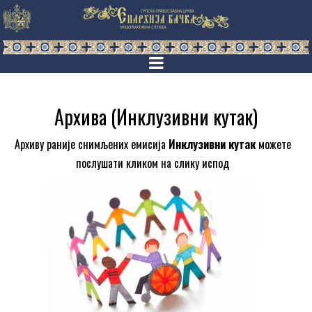
Архива (Инклузивни кутак)
Архиву раније снимљених емисија
Инклузивни кутак
можете
послушати кликом на слику испод