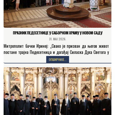
ПРАЗНИК ПЕДЕСЕТНИЦЕ У САБОРНОМ ХРАМУ У НОВОМ САДУ
31. МАЈ 2026.
Митрополит бачки Иринеј: „Свако је призван да његов живот
постане трајна Педесетница и догађај Силаска Духа Светога у
маломе кроз наш живот.ˮ У недељу свете…
ОПШИРНИЈЕ...