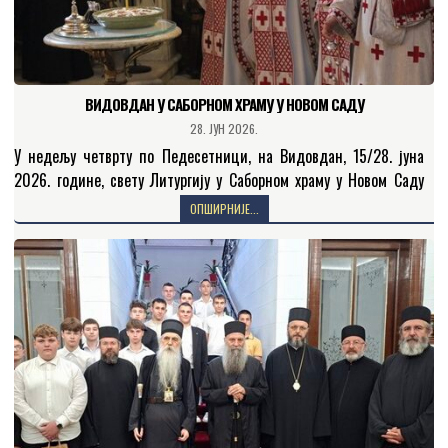
ВИДОВДАН У САБОРНОМ ХРАМУ У НОВОМ САДУ
28. ЈУН 2026.
У недељу четврту по Педесетници, на Видовдан, 15/28. јуна
2026. године, свету Литургију у Саборном храму у Новом Саду
служио је презвитер Бранко Батало уз…
ОПШИРНИЈЕ...