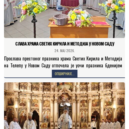
СЛАВА ХРАМА СВЕТИХ КИРИЛА И МЕТОДИЈА У НОВОМ САДУ
24. МАЈ 2026.
Прослава престоног празника храма Светих Кирила и Методија
на Телепу у Новом Саду отпочела је уочи празника бденијем
којим је началствовао протонамесник Бранислав Ђурагић,
ОПШИРНИЈЕ...
парох…