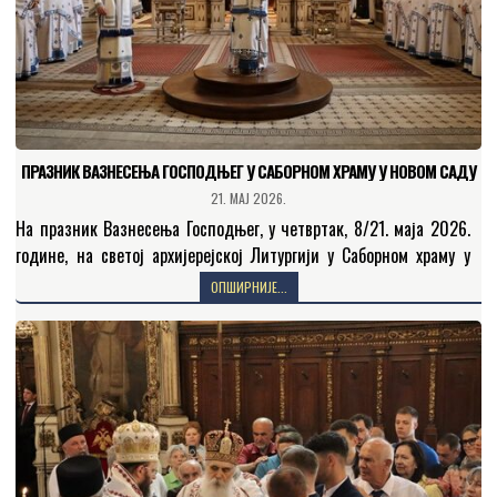
ПРАЗНИК ВАЗНЕСЕЊА ГОСПОДЊЕГ У САБОРНОМ ХРАМУ У НОВОМ САДУ
21. МАЈ 2026.
На празник Вазнесења Господњег, у четвртак, 8/21. маја 2026.
године, на светој архијерејској Литургији у Саборном храму у
Новом Саду је началствовао Његово Високопреосвештенство
ОПШИРНИЈЕ...
Митрополит…