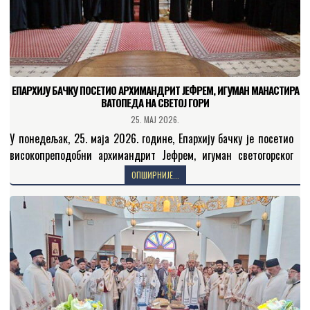
ЕПАРХИЈУ БАЧКУ ПОСЕТИО АРХИМАНДРИТ ЈЕФРЕМ, ИГУМАН МАНАСТИРА
ВАТОПЕДА НА СВЕТОЈ ГОРИ
25. МАЈ 2026.
У понедељак, 25. маја 2026. године, Епархију бачку је посетио
високопреподобни архимандрит Јефрем, игуман светогорског
манастира Ватопеда, са својом свештеном пратњом. Делегацију
ОПШИРНИЈЕ...
манастира Ватопеда предводио…