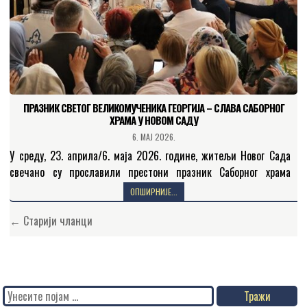
ПРАЗНИК СВЕТОГ ВЕЛИКОМУЧЕНИКА ГЕОРГИЈА – СЛАВА САБОРНОГ
ХРАМА У НОВОМ САДУ
6. МАЈ 2026.
У среду, 23. априла/6. маја 2026. године, житељи Новог Сада
свечано су прославили престони празник Саборног храма
Светог великомученика, победоносца и чудотворца Георгија. На
ОПШИРНИЈЕ...
светој…
Кретање
← Старији чланци
чланака
Search