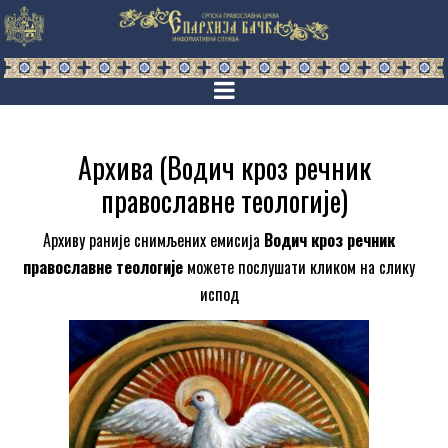
Архива (Водич кроз речник
православне теологије)
Архиву раније снимљених емисија
Водич кроз речник
православне теологије
можете послушати кликом на слику
испод