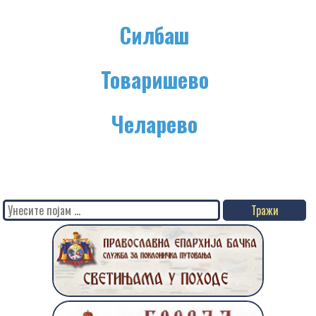
Силбаш
Товаришево
Челарево
Search
for: