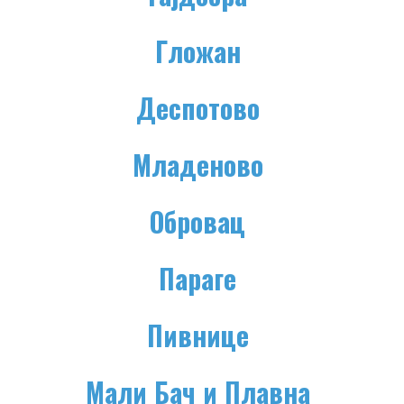
Гложан
Деспотово
Младеново
Обровац
Параге
Пивнице
Мали Бач и Плавна