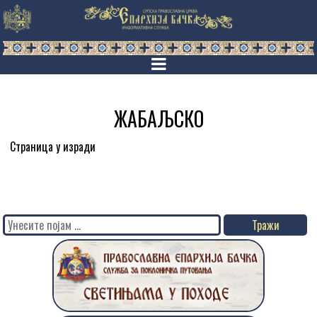
ЖАБАЉСКО
Страница у изради
Search
for: