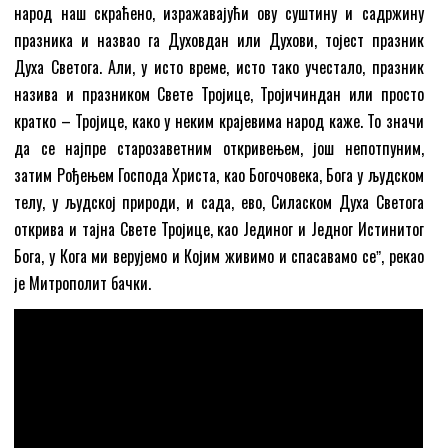
народ наш скраћено, изражавајући ову суштину и садржину
празника и назвао га Духовдан или Духови, тојест празник
Духа Светога. Али, у исто време, исто тако учестало, празник
назива и празником Свете Тројице, Тројичиндан или просто
кратко – Тројице, како у неким крајевима народ каже. То значи
да се најпре старозаветним откривењем, још непотпуним,
затим Рођењем Господа Христа, као Богочовека, Бога у људском
телу, у људској природи, и сада, ево, Силаском Духа Светога
открива и тајна Свете Тројице, као Јединог и Једног Истинитог
Бога, у Кога ми верујемо и Којим живимо и спасавамо сеˮ, рекао
је Митрополит бачки.