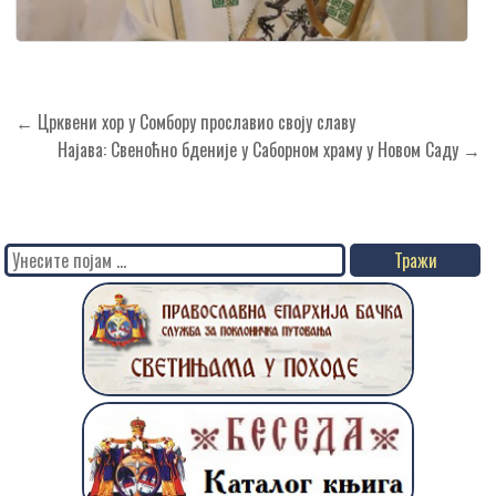
Кретање
← Црквени хор у Сомбору прославио своју славу
чланка
Најава: Свеноћно бденије у Саборном храму у Новом Саду →
Search
for: