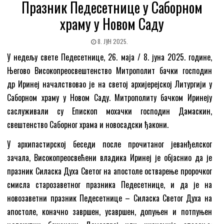
Празник Педесетнице у Саборном
храму у Новом Саду
8. ЈУН 2025.
У недељу свете Педесетнице, 26. маја / 8. јуна 2025. године,
Његово Високопреосвештенство Митрополит бачки госпoдин
др Иринеј началствовао је на светој архијерејској Литургији у
Саборном храму у Новом Саду. Митрополиту бачком Иринеју
саслуживали су Епископ мохачки господин Дамаскин,
свештенство Саборног храма и новосадски ђакони.
У архипастирској беседи после прочитаног јеванђелског
зачала, Високопреосвећени владика Иринеј је објаснио да је
празник Силаска Духа Светог на апостоле остварење пророчког
смисла старозаветног празника Педесетнице, и да је на
новозаветни празник Педесетнице – Силаска Светог Духа на
апостоле, коначно завршен, усавршен, допуњен и потпуњен