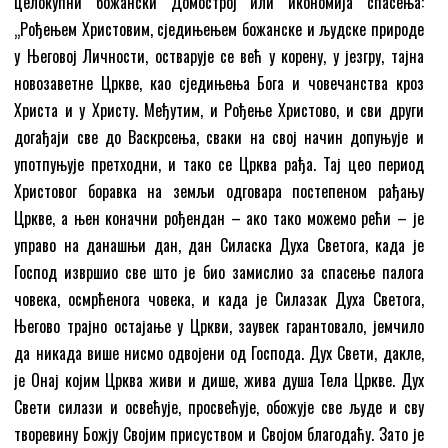
целокупни божански Домострој или икономија спасења:
„Рођењем Христовим, сједињењем божанске и људске природе
у Његовој Личности, остварује се већ у корену, у језгру, тајна
новозаветне Цркве, као сједињења Бога и човечанства кроз
Христа и у Христу. Међутим, и Рођење Христово, и сви други
догађаји све до Васкрсења, сваки на свој начин допуњује и
употпуњује претходни, и тако се Црква рађа. Тај цео период
Христовог боравка на земљи одговара постепеном рађању
Цркве, а њен коначни рођендан – ако тако можемо рећи – је
управо на данашњи дан, дан Силаска Духа Светога, када је
Господ извршио све што је био замислио за спасење палога
човека, осмрћенога човека, и када је Силазак Духа Светога,
Његово трајно остајање у Цркви, заувек гарантовало, јемчило
да никада више нисмо одвојени од Господа. Дух Свети, дакле,
је Онај којим Црква живи и дише, жива душа Тела Цркве. Дух
Свети силази и освећује, просвећује, обожује све људе и сву
творевину Божју Својим присуством и Својом благодаћу. Зато је