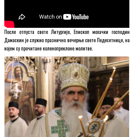
После отпуста свете Литургије, Епископ мохачки господин
Дамаскин је служио празнично вечерње свете Педесетнице, на
којем су прочитане коленопреклоне молитве.