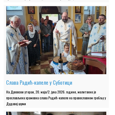
Слава Радић-капеле у Суботици
На Духовски уторак, 20. маја/2. јуна 2026. године, молитвено је
прослављена храмовна слава Радић-капеле на православном гробљу у
Дудовој шуми