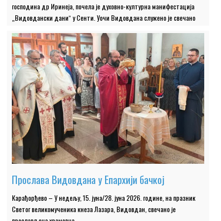
господина др Иринеја, почела је духовно-културна манифестација
„Видовдански даниˮ у Сенти. Уочи Видовдана служено је свечано
Прослава Видовдана у Епархији бачкој
Карађорђево – У недељу, 15. јуна/28. јуна 2026. године, на празник
Светог великомученика кнеза Лазара, Видовдан, свечано је
прослављена храмовна