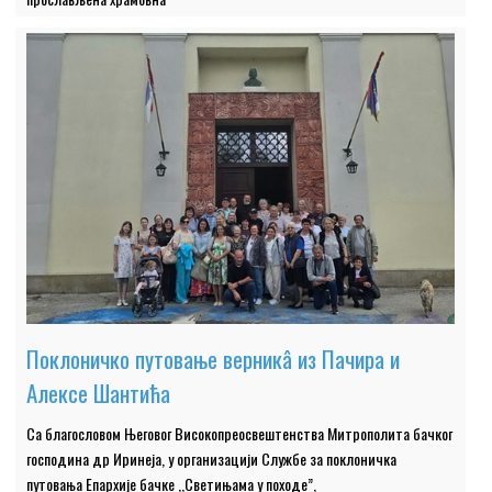
Поклоничко путовање верникâ из Пачира и
Алексе Шантића
Са благословом Његовог Високопреосвештенства Митрополита бачког
господина др Иринеја, у организацији Службе за поклоничка
путовања Епархије бачке ,,Светињама у походе”,