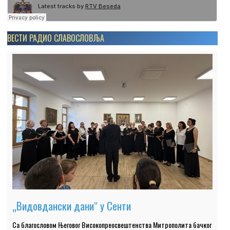
ВЕСТИ РАДИО СЛАВОСЛОВЉА
„Видовдански даниˮ у Сенти
Са благословом Његовог Високопреосвештенства Митрополита бачког