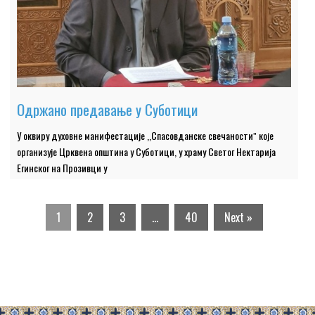
Одржано предавање у Суботици
У оквиру духовне манифестације ,,Спасовданске свечаностиˮ које
организује Црквена општина у Суботици, у храму Светог Нектарија
Егинског на Прозивци у
1
2
3
…
40
Next »