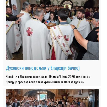
Духовски понедељак у Епархији бачкој
Ченеј - На Духовски понедељак, 19. маја/1. јуна 2026. године, на
Ченеју је прослављена слава храма Силаска Светог Духа на