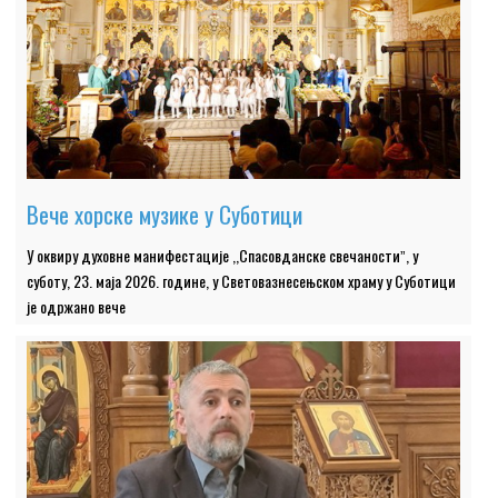
Вече хорске музике у Суботици
У оквиру духовне манифестације ,,Спасовданске свечаностиˮ, у
суботу, 23. маја 2026. године, у Световазнесењском храму у Суботици
је одржано вече