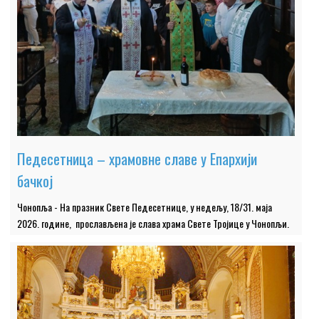
Педесетница – храмовне славе у Епархији
бачкој
Чонопља - На празник Свете Педесетнице, у недељу, 18/31. маја
2026. године, прослављена је слава храма Свете Тројице у Чонопљи.