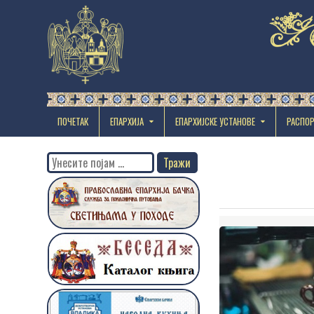
ПОЧЕТАК
ЕПАРХИЈА
EПАРХИЈСКЕ УСТАНОВЕ
РАСПО
Search
for: