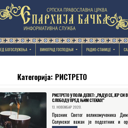
РЕД БОГОСЛУЖЕЊА
ВИНОГРАД ГОСПОДЊИ
РАДИО-СТАНИЦЕ
СА
Категорија:
РИСТРЕТО
РИСТРЕТО У ПОЛА ДЕВЕТ: „РАДУЈ СЕ, ЈЕР СИ 
СЛОБОДУ ПРЕД ЊИМ СТЕКАО!”
13. НОВЕМБАР 2020.
Празник Светог великомученика Дим
Солунског важан је подсетник и ор