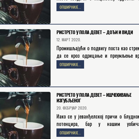
али и о бризи и одговорности коју су по
ОПШИРНИЈЕ...
његови пријатељи, доневши га Христу…
РИСТРЕТО У ПОЛА ДЕВЕТ – ДОЂИ И ВИДИ
12. МАРТ 2020.
Промишљајући о подвигу поста као стр
да се кроз одрицање и преумљење в
Богу, али и себи самима, у новом 
ОПШИРНИЈЕ...
емисије Ристрето у пола…
РИСТРЕТО У ПОЛА ДЕВЕТ – ИШЧЕКИВАЊЕ
ИЗГУБЉЕНОГ
20. ФЕБРУАР 2020.
Иако се у јеванђелској причи о блудно
потенцира, бар у нашим уобича
интерпретацијама, мотив покајања, осв
ОПШИРНИЈЕ...
и повратка оног који је одлучио да крене