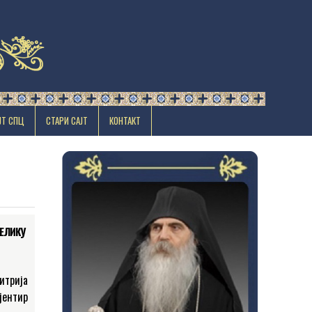
ЈТ СПЦ
СТАРИ САЈТ
КОНТАКТ
ВЕЛИКУ
итрија
јентир