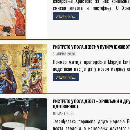
Васкрсење Христово за нас хришћане
смисао живота и постојања. О Хрис
Васкрсењу као темељу и самој су
ОПШИРНИЈЕ...
хришћанске вере свети апостол Пав
посведочио…
РИСТРЕТО У ПОЛА ДЕВЕТ: У ПУТИРУ ЈЕ ЖИВОТ
9. АПРИЛ 2020.
Пример житија преподобне Марије Еги
подстакао нас је да у новом издању е
„Ристрето у пола девет” наш раз
ОПШИРНИЈЕ...
започнемо промишљањем о смирењ
врлини…
РИСТРЕТО У ПОЛА ДЕВЕТ – ХРИШЋАНИ И ДР
ОДГОВОРНОСТ
19. МАРТ 2020.
Јеванђелска перикопа друге недеље В
поста сведочи о исцељењу одузетог ч