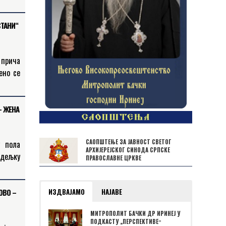
кост и
ма, и
СТАНИ“
 прича
ено се
енске,
– ЖЕНА
САОПШТЕЊЕ ЗА ЈАВНОСТ СВЕТОГ
у пола
АРХИЈЕРЕЈСКОГ СИНОДА СРПСКЕ
одељку
ПРАВОСЛАВНЕ ЦРКВЕ
јтежој
ИЗДВАЈАМО
НАЈАВЕ
ОВО –
МИТРОПОЛИТ БАЧКИ ДР ИРИНЕЈ У
ПОДКАСТУ „ПЕРСПЕКТИВЕˮ