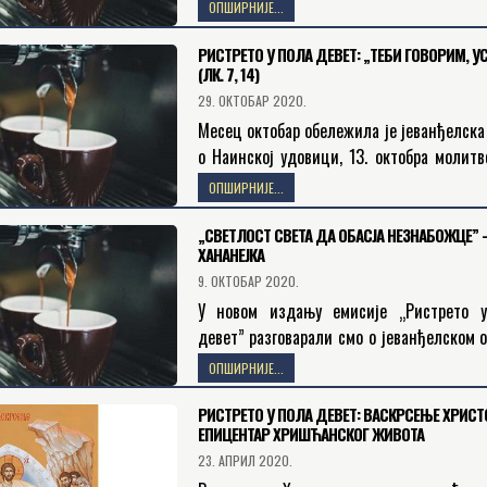
човеку нашег времена да негује блис
ОПШИРНИЈЕ...
молитвени однос са светитељи
истовремено је драгоцено…
РИСТРЕТО У ПОЛА ДЕВЕТ: „ТЕБИ ГОВОРИМ, У
(ЛК. 7, 14)
29. ОКТОБАР 2020.
Месец октобар обележила је јеванђелска
о Наинској удовици, 13. октобра молитв
сећамо новомученице Свете Злате Мегл
ОПШИРНИЈЕ...
21. октобар је посвећен Дану сећања на…
„СВЕТЛОСТ СВЕТА ДА ОБАСЈА НЕЗНАБОЖЦЕ” 
ХАНАНЕЈКА
9. ОКТОБАР 2020.
У новом издању емисије „Ристрето 
девет” разговарали смо о јеванђелском 
по Матеју, о жени Хананејки. У њеној на
ОПШИРНИЈЕ...
животној борби за оздрављење…
РИСТРЕТО У ПОЛА ДЕВЕТ: ВАСКРСЕЊЕ ХРИСТ
ЕПИЦЕНТАР ХРИШЋАНСКОГ ЖИВОТА
23. АПРИЛ 2020.