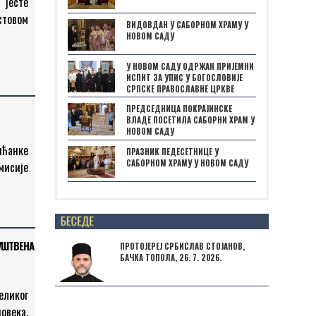
 јесте
товом
ВИДОВДАН У САБОРНОМ ХРАМУ У
штини
НОВОМ САДУ
ле је
У НОВОМ САДУ ОДРЖАН ПРИЈЕМНИ
ИСПИТ ЗА УПИС У БОГОСЛОВИЈЕ
СРПСКЕ ПРАВОСЛАВНЕ ЦРКВЕ
ПРЕДСЕДНИЦА ПОКРАЈИНСКЕ
ВЛАДЕ ПОСЕТИЛА САБОРНИ ХРАМ У
НОВОМ САДУ
пћанке
ПРАЗНИК ПЕДЕСЕТНИЦЕ У
САБОРНОМ ХРАМУ У НОВОМ САДУ
мисије
говор
у као
Posts not found
УШТВЕНА
ПРОТОЈЕРЕЈ СРБИСЛАВ СТОЈАНОВ,
БАЧКА ТОПОЛА, 26. 7. 2026.
еликог
овека,