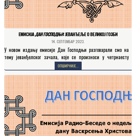
ЕМИСИЈА
ДАН ГОСПОДЊИ
: JEВАНЂЕЉЕ О ВЕЛИКОЈ ГОЗБИ
14. СЕПТЕМБАР 2023.
У новом издању емисије Дан Господњи разговарали смо на
тему јеванђелског зачала, које се произноси у четрнаесту
недељу по празнику свете Педесетнице (Мат. 21, 1…
ОПШИРНИЈЕ...