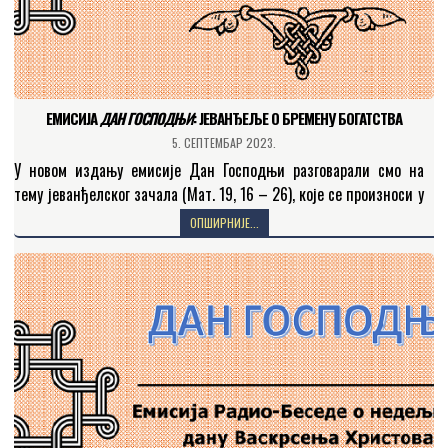
ЕМИСИЈА
ДАН ГОСПОДЊИ
: JEВАНЂЕЉЕ О БРЕМЕНУ БОГАТСТВА
5. СЕПТЕМБАР 2023.
У новом издању емисије Дан Господњи разговарали смо на
тему јеванђелског зачала (Мaт. 19, 16 – 26), које се произноси у
дванаесту недељу по празнику…
ОПШИРНИЈЕ...