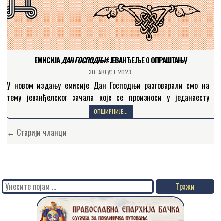
ЕМИСИЈА
ДАН ГОСПОДЊИ
: JEВАНЂЕЉЕ О ОПРАШТАЊУ
30. АВГУСТ 2023.
У новом издању емисије Дан Господњи разговарали смо на
тему јеванђелског зачала које се произноси у једанаесту
недељу по празнику свете Педесетнице (Мат. 18, 23…
ОПШИРНИЈЕ...
Кретање
← Старији чланци
чланака
Search
for: