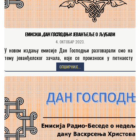
ЕМИСИЈА
ДАН ГОСПОДЊИ
: JEВАНЂЕЉЕ О ЉУБАВИ
4. ОКТОБАР 2023.
У новом издању емисије Дан Господњи разговарали смо на
тему јеванђелског зачала, које се произноси у петнаесту
недељу по празнику свете Педесетнице (Мат. 22, 35…
ОПШИРНИЈЕ...