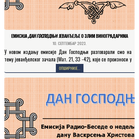
ЕМИСИЈА
ДАН ГОСПОДЊИ
: JEВАНЂЕЉЕ О ЗЛИМ ВИНОГРАДАРИМА
10. СЕПТЕМБАР 2023.
У новом издању емисије Дан Господњи разговарали смо на
тему јеванђелског зачала (Мaт. 21, 33 -42), које се произноси у
тринаесту недељу по празнику свете…
ОПШИРНИЈЕ...