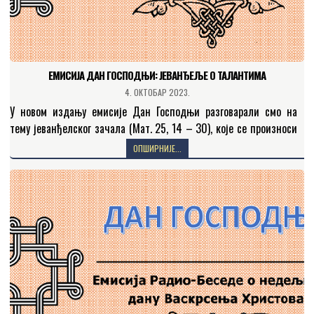
ЕМИСИЈА ДАН ГОСПОДЊИ: JEВАНЂЕЉЕ О ТАЛАНТИМА
4. ОКТОБАР 2023.
У новом издању емисије Дан Господњи разговарали смо на
тему јеванђелског зачала (Мат. 25, 14 – 30), које се произноси
у шеснаесту недељу по празнику…
ОПШИРНИЈЕ...