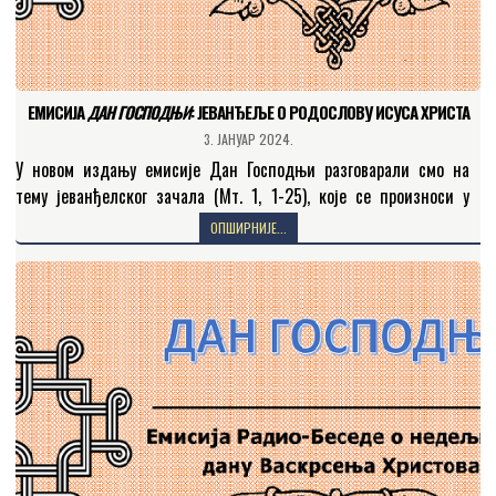
ЕМИСИЈА
ДАН ГОСПОДЊИ
: JEВАНЂЕЉЕ О РОДОСЛОВУ ИСУСА ХРИСТА
3. ЈАНУАР 2024.
У новом издању емисије Дан Господњи разговарали смо на
тему јеванђелског зачала (Мт. 1, 1-25), које се произноси у
недељу пред Рождество Христово. Родослов Господа…
ОПШИРНИЈЕ...