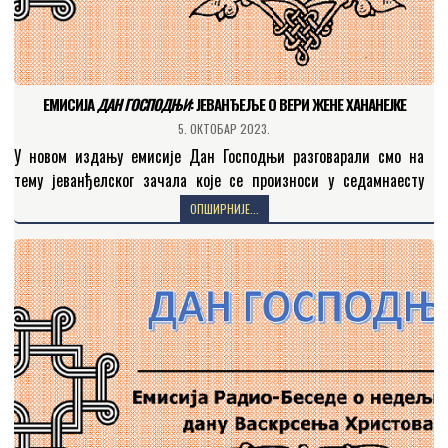
ЕМИСИЈА
ДАН ГОСПОДЊИ
: JEВАНЂЕЉЕ О ВЕРИ ЖЕНЕ ХАНАНЕЈКЕ
5. ОКТОБАР 2023.
У новом издању емисије Дан Господњи разговарали смо на
тему јеванђелског зачала које се произноси у седамнаесту
недељу по празнику свете Педесетнице (Мат. 15, 21…
ОПШИРНИЈЕ...