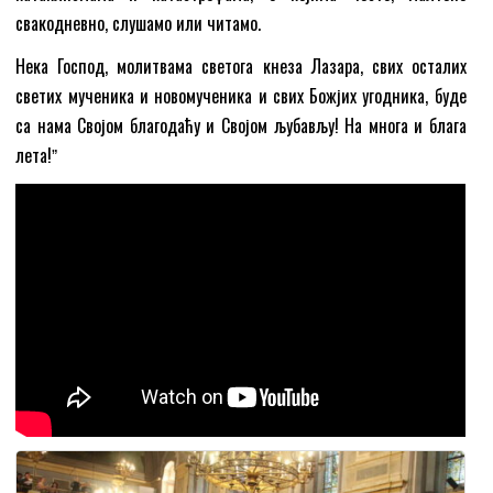
свакодневно, слушамо или читамо.
Нека Господ, молитвама светога кнеза Лазара, свих осталих
светих мученика и новомученика и свих Божјих угодника, буде
са нама Својом благодаћу и Својом љубављу! На многа и блага
лета!ˮ