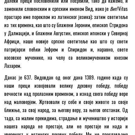
далеки преци пословенили или посрбили, тако да кажемо, и
заменили словенским и српским именом Вид, иако је
Вит
/Vitus
прастаро име пореклом из латинског језика); затим светитељe
из тих времена, као што су блажени Јероним, епископ Стридона
у Далмацији, и блажени Августин, епископ ипонски у Северној
Африци, наше новије српске светитеље као што су свети
патријарси пећки Јефрем и Спиридон и, наравно, свете
косовске мученике, на челу са великомучеником кнезом
Лазарем.
Данас је 637. Видовдан од оног дана 1389. године када су
наши преци извојевали велику духовну победу, победу
вечности над пролазним временом, а изнад свега победу вере
над маловерјем. Жртвовали су себе и своје животе за своје
ближње, за свој народ, за његову веру, за његов опстанак. Од
тада, са малим прекидима, страдање и мучеништво у историји
нашега народа не престаје, али не престаје ни нада и
увереност у истинску духовну победу. Ми не прослављамо