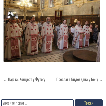
Кретање
← Најава: Концерт у Футогу
Прослава Видовдана у Бечу →
чланка
Search