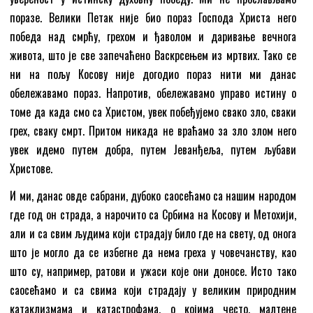
поразе. Велики Петак није био пораз Господа Христа него
победа над смрћу, грехом и ђаволом и даривање вечнога
живота, што је све запечаћено Васкрсењем из мртвих. Тако се
ни на пољу Косову није догодио пораз нити ми данас
обележавамо пораз. Напротив, обележавамо управо истину о
томе да када смо са Христом, увек побеђујемо свако зло, сваки
грех, сваку смрт. Притом никада не враћамо за зло злом него
увек идемо путем добра, путем Јеванђеља, путем љубави
Христове.
И ми, данас овде сабрани, дубоко саосећамо са нашим народом
где год он страда, а нарочито са Србима на Косову и Метохији,
али и са свим људима који страдају било где на свету, од онога
што је могло да се избегне да нема греха у човечанству, као
што су, например, ратови и ужаси које они доносе. Исто тако
саосећамо и са свима који страдају у великим природним
катаклизмама и катастрофама, о којима често, малтене