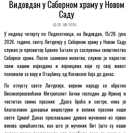
Видовдан у Саборном храму у Новом
Саду
28. ЈУН 2026.
У недељу четврту по Педесетници, на Видовдан, 15/28. јуна
2026. године, свету Литургију у Саборном храму у Новом Саду
служио је презвитер Бранко Батало уз саслужење свештенства
Саборног храма. После заамвоне молитве, служен је парастос
свим нашим војводама и војницима који су свој живот
положили за веру и Отаџбину, од Косовског боја до данас.
По отпусту свете Литургије, верном народу се обратио
Високопреосвећени Митрополит бачки господин др Иринеј и
честитао свима празник: „Драга браћо и сестре, нека је
благословен данашњи вишеструки и велики празник наше
свете Цркве! Данас прослављамо древне мученике из првих
векова хришћанства, као што је мученик Вит (што су наши