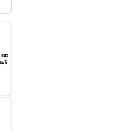
љом
чких
а/6.
е су