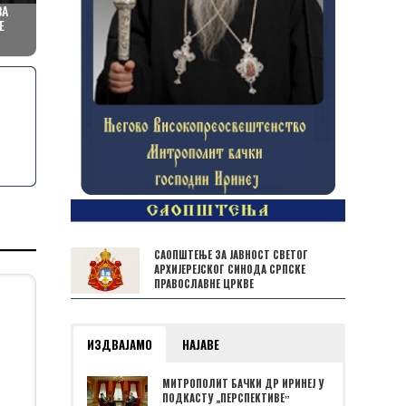
ЗА
ЕПАРХИЈУ Б
ПРАЗНИК ПЕДЕСЕТНИЦЕ У САБОРНОМ ХРАМУ У
Е
ЈЕФРЕМ, ИГ
НОВОМ САДУ
СВЕТОЈ ГОР
САОПШТЕЊЕ ЗА ЈАВНОСТ СВЕТОГ
АРХИЈЕРЕЈСКОГ СИНОДА СРПСКЕ
ПРАВОСЛАВНЕ ЦРКВЕ
ИЗДВАЈАМО
НАЈАВЕ
МИТРОПОЛИТ БАЧКИ ДР ИРИНЕЈ У
ПОДКАСТУ „ПЕРСПЕКТИВЕˮ