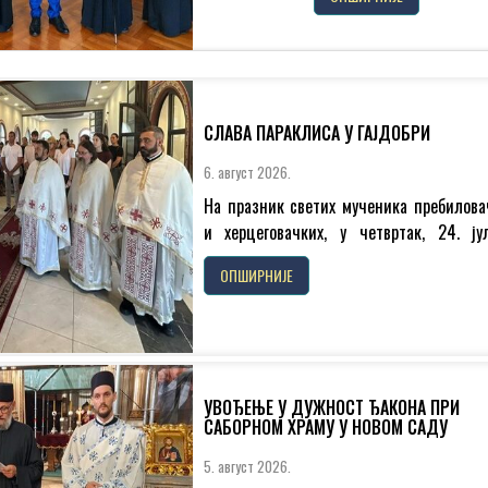
будимљанско-никшићки г. Методије
одликовао г. Владимира Вуковића меда
Светог великомученика и победоносца
Георгија првог...
СЛАВА ПАРАКЛИСА У ГАЈДОБРИ
6. август 2026.
На празник светих мученика пребилова
и херцеговачких, у четвртак, 24. јул
августа 2026. године, житељи Гајдобр
ОПШИРНИЈЕ
прославили славу параклиса....
УВОЂЕЊЕ У ДУЖНОСТ ЂАКОНА ПРИ
САБОРНОМ ХРАМУ У НОВОМ САДУ
5. август 2026.