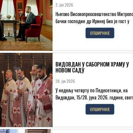
2. јул 2026.
Његово Високопреосвештенство Митроп
бачки господин др Иринеј био је гост у
подкасту „Перспективеˮ, аутора професо
ОПШИРНИЈЕ
Чедомира Антића, познатог српског...
ВИДОВДАН У САБОРНОМ ХРАМУ У
НОВОМ САДУ
28. јун 2026.
У недељу четврту по Педесетници, на
Видовдан, 15/28. јуна 2026. године, свет
Литургију у Саборном храму у Новом Саду
ОПШИРНИЈЕ
служио...