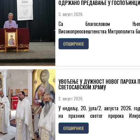
ОДРЖАНО ПРЕДАВАЊЕ У ГОСПОЂИНЦ
3. август 2026.
Са благословом Њего
Високопреосвештенства Митрополита ба
господина др Иринеја, у свечаној дво
ОПШИРНИЈЕ
Светосавског дома у Госпођинцим
недељу, 2. августа...
УВОЂЕЊЕ У ДУЖНОСТ НОВОГ ПАРОХА 
СВЕТОСАВСКОМ ХРАМУ
2. август 2026.
У недељу, 20. јула/2. августа 2026. го
на празник светог пророка Илиј
Светосавском храму у Новом Саду, св
ОПШИРНИЈЕ
Литургијом...