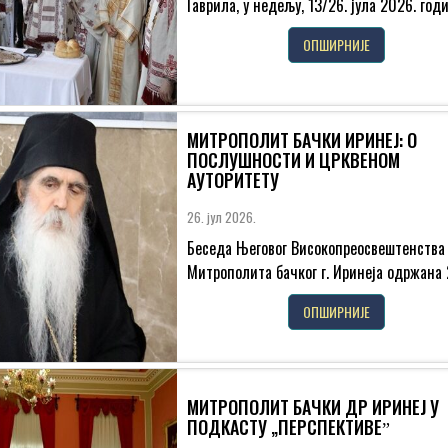
Гаврила, у недељу, 13/26. јула 2026. годи
прослављена је слава Светоархангелског
ОПШИРНИЈЕ
манастира у Ковиљу. На...
МИТРОПОЛИТ БАЧКИ ИРИНЕЈ: О
ПОСЛУШНОСТИ И ЦРКВЕНОМ
АУТОРИТЕТУ
26. јул 2026.
Беседа Његовог Високопреосвештенства
Митрополита бачког г. Иринеја одржана 
јула 2026. године на светој Литургији у
ОПШИРНИЈЕ
манастиру Ковиљу Драга браћо...
МИТРОПОЛИТ БАЧКИ ДР ИРИНЕЈ У
ПОДКАСТУ „ПЕРСПЕКТИВЕˮ