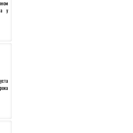
орном
ја у
ужио
уста
рока
е на