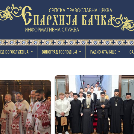
РЕД БОГОСЛУЖЕЊА
ВИНОГРАД ГОСПОДЊИ
РАДИО-СТАНИЦЕ
СА