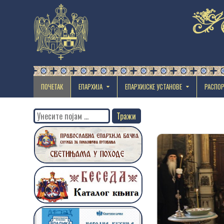
ПОЧЕТАК
ЕПАРХИЈА
EПАРХИЈСКЕ УСТАНОВЕ
РАСПО
Search
for: