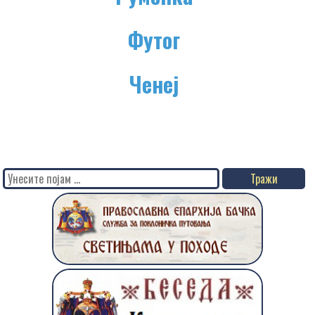
Футог
Ченеј
Search
for: