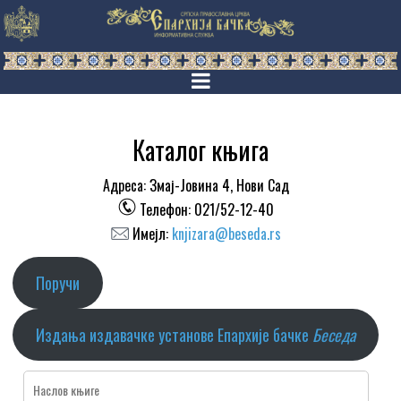
Каталог књига
Адреса: Змај-Јовина 4, Нови Сад
Телефон: 021/52-12-40
Имејл:
knjizara@beseda.rs
Поручи
Издања издавачке установе Епархије бачке
Беседа