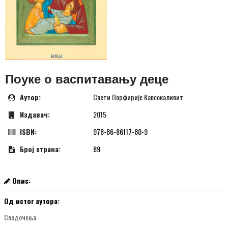
Поуке о васпитавању деце
Аутор:
Свети Порфирије Кавсокаливит
Издавач:
2015
ISBN:
978-86-86117-80-9
Број страна:
89
Опис:
Од истог аутора:
Сведочења