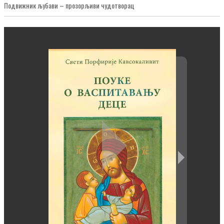
Подвижник љубави – прозорљиви чудотворац