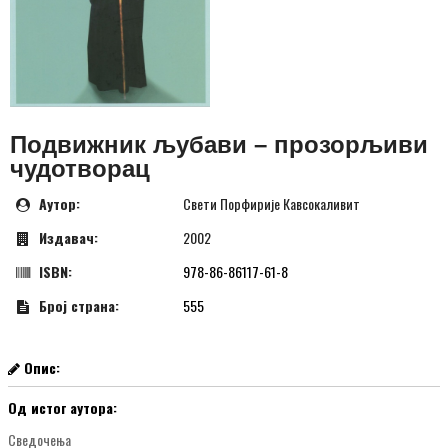
Подвижник љубави – прозорљиви
чудотворац
Аутор:
Свети Порфирије Кавсокаливит
Издавач:
2002
ISBN:
978-86-86117-61-8
Број страна:
555
Опис:
Од истог аутора:
Сведочења