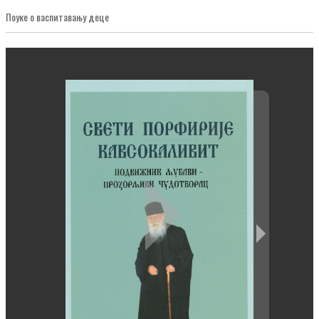
Поуке о васпитавању деце