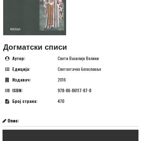
Догматски списи
Аутор:
Свети Василије Велики
Едиција:
Светоотачко богословље
Издавач:
2016
ISBN:
978-86-86117-87-8
Број страна:
470
Опис: