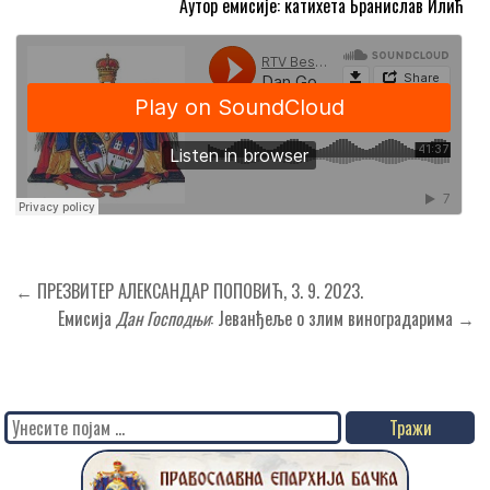
Аутор емисије: катихета Бранислав Илић
Кретање
← ПРЕЗВИТЕР АЛЕКСАНДАР ПОПОВИЋ, 3. 9. 2023.
чланка
Емисија
Дан Господњи
: Jeванђеље о злим виноградарима →
Search
for: