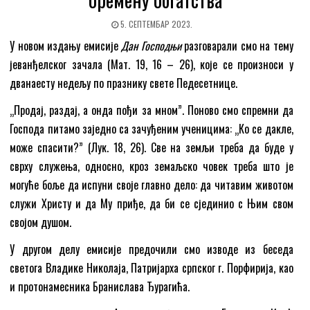
5. СЕПТЕМБАР 2023.
У новом издању емисије
Дан Господњи
разговарали смо на тему
јеванђелског зачала (Мaт. 19, 16 – 26), које се произноси у
дванаесту недељу по празнику свете Педесетнице.
„Продај, раздај, а онда пођи за мном”. Поново смо спремни да
Господа питамо заједно са зачуђеним ученицима: „Ко се дакле,
може спасити?” (Лук. 18, 26). Све на земљи треба да буде у
сврху служења, односно, кроз земаљско човек треба што је
могуће боље да испуни своје главно дело: да читавим животом
служи Христу и да Му приђе, да би се сјединио с Њим свом
својом душом.
У другом делу емисије предочили смо изводе из беседа
светога Владике Николаја, Патријарха српског г. Порфирија, као
и протонамесника Бранислава Ђурагића.