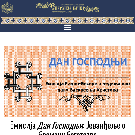
Емисија
Дан Господњи
: Jeванђеље о
бремену богатства