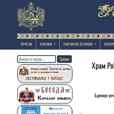
ПОЧЕТАК
ЕПАРХИЈА
EПАРХИЈСКЕ УСТАНОВЕ
РАСПО
Search
Храм Ро
for:
Бденије уо