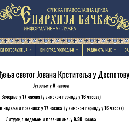
РЕД БОГОСЛУЖЕЊА
ВИНОГРАД ГОСПОДЊИ
РАДИО-СТАНИЦЕ
СА
ђења светог Јована Крститеља у Деспотов
Јутрење: у
8
часова
Вечерње: у
1
7
часова (у зимском периоду у
1
6
часова)
чи недеље и празника: у
17
часова (у зимском периоду у
16
часова)
Литургија недељом и празницима: у
9.30
часова