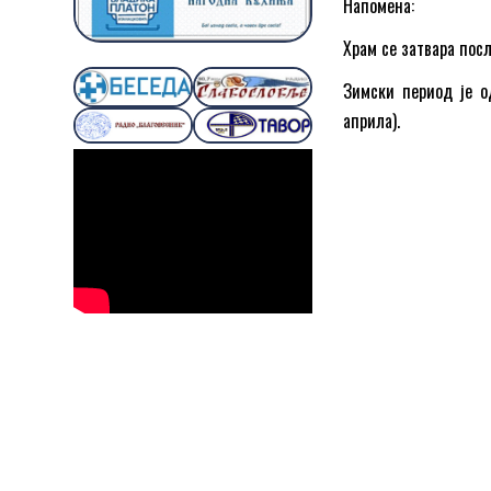
Напомена:
Храм се затвара пос
Зимски период је о
априла).