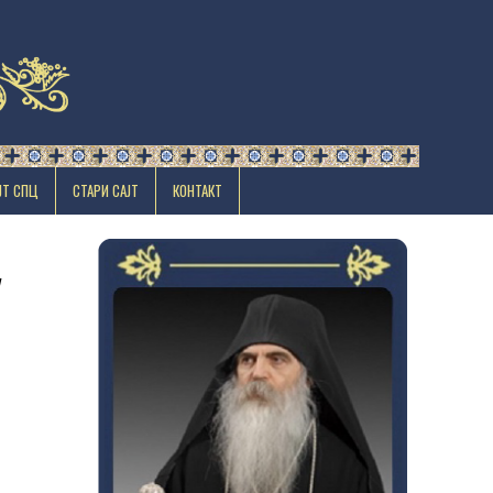
ЈТ СПЦ
СТАРИ САЈТ
КОНТАКТ
у