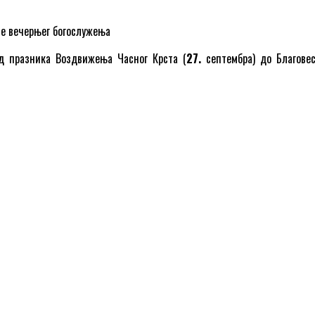
ле вечерњег богослужења
д празника Воздвижења Часног Крста (
27.
септембра) до Благове