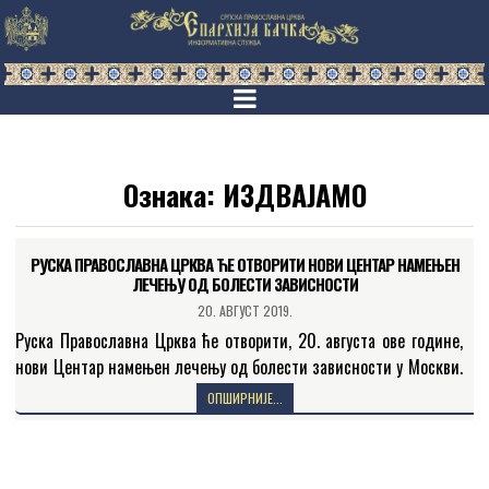
Ознака:
ИЗДВАЈАМО
РУСКА ПРАВОСЛАВНА ЦРКВА ЋЕ ОТВОРИТИ НОВИ ЦЕНТАР НАМЕЊЕН
ЛЕЧЕЊУ ОД БОЛЕСТИ ЗАВИСНОСТИ
20. АВГУСТ 2019.
Руска Православна Црква ће отворити, 20. августа ове године,
нови Центар намењен лечењу од болести зависности у Москви.
Саграђен при храму Свете Тројице у округу…
ОПШИРНИЈЕ...