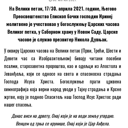
На Велики петак, 17/30. априла 2021. године, Његово
Преосвештенство Епископ бачки господин Иринеј
молитвено је учествовао у богослужењу Царских часова
Великог петка, у Саборном храму у Новом Саду. Царске
часове је служио презвитер Никола Дувњак.
У оквиру Царских часова на Велики петак (Први, Трећи, Шести и
Девети час са Изобразитељном) бивају читани посебни
псалми, старозаветна пророштва, као и одељци из Апостола и
Јеванђеља, који се односе на света и спасоносна страдања
Господа Исуса Христа. Богослужење прати црквена
химнографија која верни народ уводи у Тајну страдања и Крсне
жртве, коју је поднео Спаситељ наш Господ Исус Христос ради
нашег спасења.
Данас виси на дрвету, Онај који је на води земљу утврдио.
Венцем од трња се крунише, Онај који је Цар Анђела.