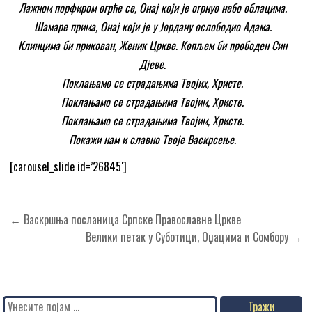
Лажном порфиром огрће се, Онај који је огрнуо небо облацима.
Шамаре прима, Онај који је у Јордану ослободио Адама.
Клинцима би прикован, Женик Цркве. Копљем би прободен Син
Дјеве.
Поклањамо се страдањима Твојих, Христе.
Поклањамо се страдањима Твојим, Христе.
Поклањамо се страдањима Твојим, Христе.
Покажи нам и славно Твоје Васкрсење.
[carousel_slide id=’26845′]
Кретање
← Васкршња посланица Српске Православне Цркве
чланка
Велики петак у Суботици, Оџацима и Сомбору →
Search