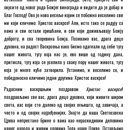
окусите од новог рода Божјег винограда и видите да је добар и
благ Господ! Ово је ново весеље којим се побожно веселимо сви
ми који кличемо: Христос васкрсе! Али, исто тако се радују са
нама и сви остали хришћани, и сви који доживљавају Божју
доброту, и сва творевина Божја. Позивамо вас, драга децо
духовна, на радост Васкрсења како бисмо одагнали од себе тугу
нашег живота, тугу која нас је, ево више од годину дана,
притисла, тугу која се уселила у сваку пору нашег живота, тугу
која је многе куће затворила. Устанимо, и веселимо се, и
победоносно кличимо једни другима: Христос васкрсе!
Радосним васкршњим поздравом
Христос васкрсе
!
поздрављамо све вас, драга децо духовна, који живите широм
света, вас који сте далеко од својих огњишта, од завичаја, а
често и од својих најрођенијих. Знајте да ваша Светосавска
Црква непрестано брине о вама као нераскидивим деловима
нашег народа и живим удовима Тела наше Цркве. Остављамо