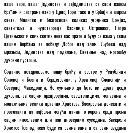
ваше вере, вашег јединства и заједништва са свом вашом
браћом и сестрама како у Црној Гори тако и у Србији и широм
света. Молитве и благослови великих угодника Божјих,
светитеља и чудотвораца Василија Острошког, Петра
Цетињског и свих светих нека вас прате и буду са вама у свим
вашим борбама за победу Добра над злом, Љубави над
мржњом, Јединства над поделама, Светиње над мрзошћу
духовне пустоши.
Срдачно поздрављамо нашу браћу и сестре у Републици
Српској и Босни и Херцеговини, у Хрватској, Словенији и
Северној Македонији. Не сумњамо да ћете ви, драга децо
духовна, са својим архијерејима, свештеницима, монасима и
монахињама велики празник Христова Васкрсења дочекати и
прославити на најбољи могући начин, отворена срца према
својим инославним или пак иноверним суседима. Васкрсли
Христос Господ нека буде са свима вама и са свим људима