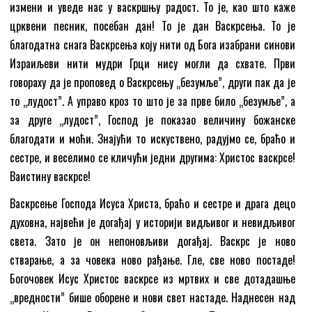
измени и уведе нас у васкршњу радост. То је, као што каже
црквени песник, посебан дан! То је дан Васкрсења. То је
благодатна снага Васкрсења коју нити од Бога изабрани синови
Израиљеви нити мудри Грци нису могли да схвате. Први
говораху да је проповед о Васкрсењу „безумље”, други пак да је
то „лудост”. А управо кроз то што је за прве било „безумље”, а
за друге „лудост”, Господ је показао величину божанске
благодати и моћи. Знајући то искуствено, радујмо се, браћо и
сестре, и веселимо се кличући једни другима: Христос васкрсе!
Ваистину васкрсе!
Васкрсење Господа Исуса Христа, браћо и сестре и драга децо
духовна, највећи је догађај у историји видљивог и невидљивог
света. Зато је он непоновљиви догађај. Васкрс је ново
стварање, а за човека ново рађање. Гле, све ново постаде!
Богочовек Исус Христос васкрсе из мртвих и све дотадашње
„вредности” бише оборене и нови свет настаде. Наднесен над