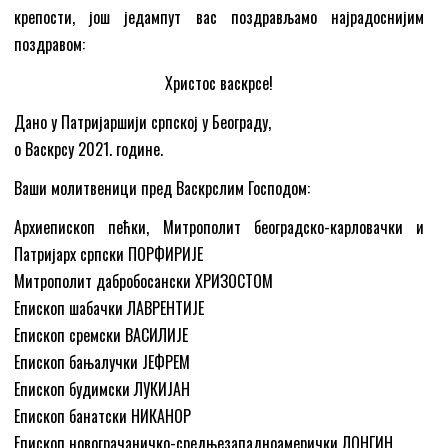
крепости, још једампут вас поздрављамо најрадоснијим
поздравом:
Христос васкрсе!
Дано у Патријаршији српској у Београду,
о Васкрсу 2021. године.
Ваши молитвеници пред Васкрслим Господом:
Архиепископ пећки, Митрополит београдско-карловачки и
Патријарх српски ПОРФИРИЈЕ
Митрополит дабробосански ХРИЗОСТОМ
Епископ шабачки ЛАВРЕНТИЈЕ
Епископ сремски ВАСИЛИЈЕ
Епископ бањалучки ЈЕФРЕМ
Епископ будимски ЛУКИЈАН
Епископ банатски НИКАНОР
Епископ новограчаничко-средњезападноамерички ЛОНГИН