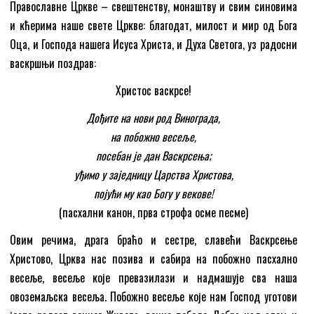
Православне Цркве – свештенству, монаштву и свим синовима
и кћерима наше свете Цркве: благодат, милост и мир од Бога
Оца, и Господа нашега Исуса Христа, и Духа Светога, уз радосни
васкршњи поздрав:
Христос васкрсе!
Дођите на нови род Винограда,
на побожно весеље,
посебан је дан Васкрсења;
уђимо у заједницу Царства Христова,
појући му као Богу у векове!
(пасхални канон, прва строфа осме песме)
Овим речима, драга браћо и сестре, славећи Васкрсење
Христово, Црква нас позива и сабира на побожно пасхално
весеље, весеље које превазилази и надмашује сва наша
овоземаљска весеља. Побожно весеље које нам Господ уготови