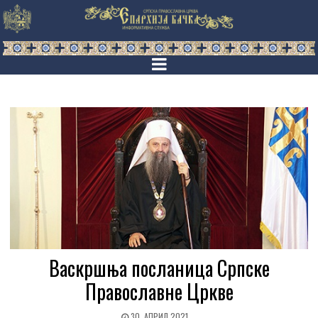
Васкршња посланица Српске
Православне Цркве
30. АПРИЛ 2021.