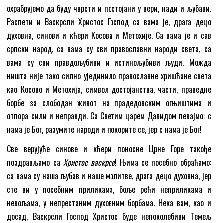
охрабрујемо да буду чврсти и постојани у вери, нади и љубави.
Распети и Васкрсли Христос Господ са вама је, драга децо
духовна, синови и кћери Косова и Метохије. Са вама је и сав
српски народ, са вама су сви православни народи света, са
вама су сви правдољубиви и истинољубиви људи. Можда
ништа није тако силно ујединило православне хришћане света
као Косово и Метохија, символ достојанства, части, праведне
борбе за слободан живот на прадедовским огњиштима и
отпора сили и неправди. Са Светим царем Давидом певајмо: с
нама је Бог, разумите народи и покорите се, јер с нама је Бог!
Све верујуће синове и кћери поносне Црне Горе такође
поздрављамо са
Христос васкрсе
! Њима се посебно обраћамо:
са вама су наша љубав и наше молитве, драга децо духовна, јер
сте ви у посебним приликама, боље рећи неприликама и
невољама, у непрестаним духовним борбама. Нека вам, као и
досад, Васкрсли Господ Христос буде непоколебиви Темељ