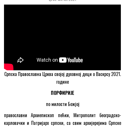
Српска Православна Црква својој духовној деци о Васкрсу 2021.
године
ПОРФИРИЈЕ
по милости Божјој
православни Архиепископ пећки, Митрополит београдско-
карловачки и Патријарх српски, са свим архијерејима Српске