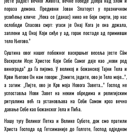
јесте радост вечног Живота, вечне победе Добра над злом и
пораза демона. Предивни Јован Златоуст у празничном
усхићењу кличе: „Нека се (данас) нико не боји смрти, јер нас
ослободи Спасова смрт: угаси је Онај Кога је она држала,
заплени ад Онај Који сиђе у ад, горак постаде ад примивши
тело Његово.”
Суштина овог нашег побожног васкршњег весеља јесте Сâм
Васкрсли Исус Христос Који Себе Самог даје као „нови род
винограда” да Га пијемо. У великој и божанској Тајни Тела и
Крви Његове Он нам говори: „Узмите, једите, ово је Тело моје…”,
а затим: „Пијте, ово је Крв моја Новога Завета…” Господ не
успоставља Нови Завет на неким обредима и религијским
ритуалима већ га установљава на Себи Самом кроз вечно
давање Себе као божанског Јела и Пића.
Нашу тугу Великог Петка и Велике Суботе, док смо пратили
Христа Господа од Гетсиманије до Голготе, Господ одједном