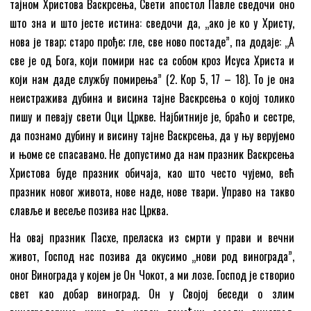
тајном Христова Васкрсења, Свети апостол Павле сведочи оно
што зна и што јесте истина: сведочи да, „ако је ко у Христу,
нова је твар; старо прође; гле, све ново постаде”, па додаје: „А
све је од Бога, који помири нас са собом кроз Исуса Христа и
који нам даде службу помирења” (2. Кор 5, 17 – 18). То је она
неистражива дубина и висина тајне Васкрсења о којој толико
пишу и певају свети Оци Цркве. Најбитније је, браћо и сестре,
да познамо дубину и висину тајне Васкрсења, да у њу верујемо
и њоме се спасавамо. Не допустимо да нам празник Васкрсења
Христова буде празник обичаја, као што често чујемо, већ
празник новог живота, нове наде, нове твари. Управо на такво
славље и весеље позива нас Црква.
На овај празник Пасхе, преласка из смрти у прави и вечни
живот, Господ нас позива да окусимо „нови род винограда”,
оног Винограда у којем је Он Чокот, а ми лозе. Господ је створио
свет као добар виноград. Он у Својој беседи о злим