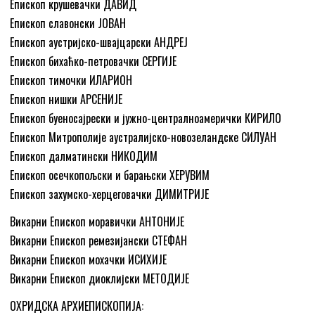
Епископ крушевачки ДАВИД
Епископ славонски ЈОВАН
Епископ аустријско-швајцарски АНДРЕЈ
Епископ бихаћко-петровачки СЕРГИЈЕ
Епископ тимочки ИЛАРИОН
Епископ нишки АРСЕНИЈЕ
Епископ буеносајрески и јужно-централноамерички КИРИЛО
Епископ Митрополије аустралијско-новозеландске СИЛУАН
Епископ далматински НИКОДИМ
Епископ осечкопољски и барањски ХЕРУВИМ
Епископ захумско-херцеговачки ДИМИТРИЈЕ
Викарни Епископ моравички АНТОНИЈЕ
Викарни Епископ ремезијански СТЕФАН
Викарни Епископ мохачки ИСИХИЈЕ
Викарни Епископ диоклијски МЕТОДИЈЕ
ОХРИДСКА АРХИЕПИСКОПИЈА: