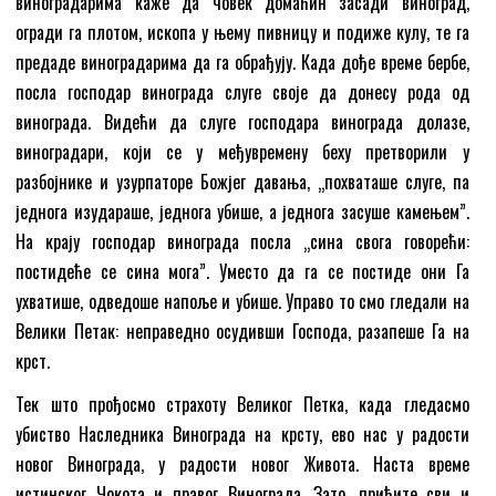
виноградарима каже да човек домаћин засади виноград,
огради га плотом, ископа у њему пивницу и подиже кулу, те га
предаде виноградарима да га обрађују. Када дође време бербе,
посла господар винограда слуге своје да донесу рода од
винограда. Видећи да слуге господара винограда долазе,
виноградари, који се у међувремену беху претворили у
разбојнике и узурпаторе Божјег давања, „похваташе слуге, па
једнога изудараше, једнога убише, а једнога засуше камењем”.
На крају господар винограда посла „сина свога говорећи:
постидеће се сина мога”. Уместо да га се постиде они Га
ухватише, одведоше напоље и убише. Управо то смо гледали на
Велики Петак: неправедно осудивши Господа, разапеше Га на
крст.
Тек што прођосмо страхоту Великог Петка, када гледасмо
убиство Наследника Винограда на крсту, ево нас у радости
новог Винограда, у радости новог Живота. Наста време
истинског Чокота и правог Винограда. Зато, приђите сви и