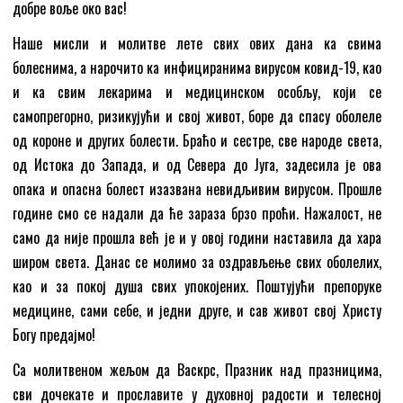
добре воље око вас!
Наше мисли и молитве лете свих ових дана ка свима
болеснима, а нарочито ка инфициранима вирусом ковид-19, као
и ка свим лекарима и медицинском особљу, који се
самопрегорно, ризикујући и свој живот, боре да спасу оболеле
од короне и других болести. Браћо и сестре, све народе света,
од Истока до Запада, и од Севера до Југа, задесила је ова
опака и опасна болест изазвана невидљивим вирусом. Прошле
године смо се надали да ће зараза брзо проћи. Нажалост, не
само да није прошла већ је и у овој години наставила да хара
широм света. Данас се молимо за оздрављење свих оболелих,
као и за покој душа свих упокојених. Поштујући препоруке
медицине, сами себе, и једни друге, и сав живот свој Христу
Богу предајмо!
Са молитвеном жељом да Васкрс, Празник над празницима,
сви дочекате и прославите у духовној радости и телесној