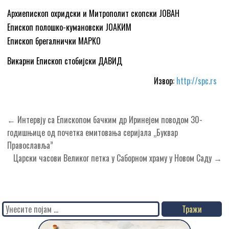
Архиепископ охридски и Митрополит скопски ЈОВАН
Епископ полошко-кумановски ЈОАКИМ
Епископ брегалнички МАРКО
Викарни Епископ стобијски ДАВИД
Извор:
http://spc.rs
Кретање
← Интервју са Епископом бачким др Иринејем поводом 30-
чланка
годишњице од почетка емитовања серијала „Буквар
Православља”
Царски часови Великог петка у Саборном храму у Новом Саду →
Search
for: