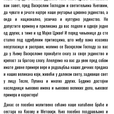
вам завет, пред Васкрслим Господом и светитељима Његовим,
да чувате и јачате најпре наше унутарње црквено јединство, а
онда и национално, језичко и културно јединство. Не
допустите времену и приликама да вас поделе и одвоје једне
од других, а тиме и од Мајке Цркве! И поред чињенице да сте
стално под одређеним притисцима, што међу вама изазива
несугласице и расправе, молимо се Васкрслом Господу за вас
да у Њему Васкрсломе пронађете снагу за своје јединство и
крепост за братску слогу. Апелујемо на вас да увек пред собом
имате дивне примере вере и родољубља наших дичних предака
и наших великана који, живећи у далеком свету, задивише свет
у лицу Тесле, Пупина и многих других. Будимо достојни
наследници њихових имена и њихових великих дела, њиховог
примера и карактера!
Данас се посебно молитвено сећамо наше напаћене браће и
сестара на Косову и Метохији. Њих посебно поздрављамо и