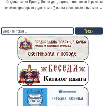
чланка
Владика бачки Иринеј: После две деценије поново се боримо за
елементарно право родитељâ и ђакâ на избор верске наставе →
Search
for: