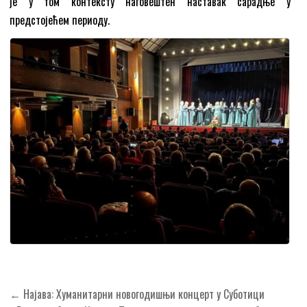
је у том контексту наговештен наставак сарадње у
предстојећем периоду.
Кретање
← Најава: Хуманитарни новогодишњи концерт у Суботици