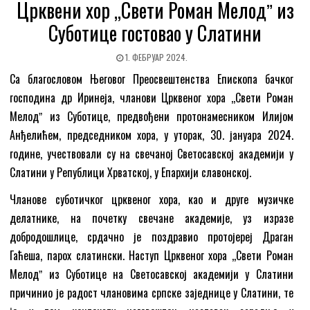
Црквени хор ,,Свети Роман Мелодˮ из
Суботице гостовао у Слатини
1. ФЕБРУАР 2024.
Са благословом Његовог Преосвештенства Епископа бачког
господина др Иринеја, чланови Црквеног хора ,,Свети Роман
Мелодˮ из Суботице, предвођени протонамесником Илијом
Анђелићем, председником хора, у уторак, 30. јануара 2024.
године, учествовали су на свечаној Светосавској академији у
Слатини у Републици Хрватској, у Епархији славонској.
Чланове суботичког црквеног хора, као и друге музичке
делатнике, на почетку свечане академије, уз изразе
добродошлице, срдачно је поздравио протојереј Драган
Гаћеша, парох слатински. Наступ Црквеног хора ,,Свети Роман
Мелодˮ из Суботице на Светосавској академији у Слатини
причинио је радост члановима српске заједнице у Слатини, те