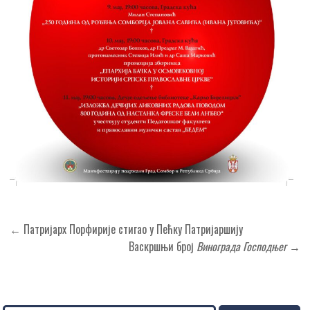
Кретање
← Патријарх Порфирије стигао у Пећку Патријаршију
чланка
Васкршњи број
Винограда Господњег
→