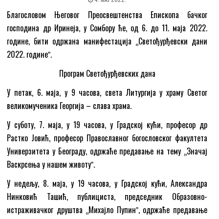
Благословом Његовог Преосвештенства Епископа бачког
господина др Иринеја, у Сомбору ће, од 6. до 11. маја 2022.
године, бити одржана манифестација „Светођурђевски дани
2022. годинеˮ.
Програм Светођурђевских дана
У петак, 6. маја, у 9 часова, света Литургија у храму Светог
великомученика Георгија – слава храма.
У суботу, 7. маја, у 19 часова, у Градској кући, професор др
Растко Јовић, професор Православног богословског факултета
Универзитета у Београду, одржаће предавање на тему „Значај
Васкрсења у нашем животуˮ.
У недељу, 8. маја, у 19 часова, у Градској кући, Александра
Нинковић Ташић, публициста, председник Образовно-
истраживачког друштва „Михајло Пупинˮ, одржаће предавање