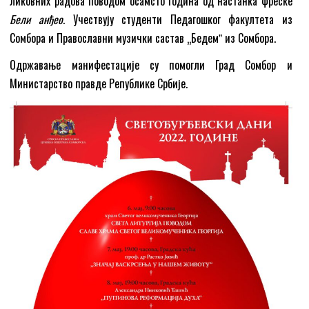
ликовних радова поводом осамсто година од настанка фреске
Бели анђео
. Учествују студенти Педагошког факултета из
Сомбора и Православни музички састав „Бедемˮ из Сомбора.
Одржавање манифестације су помогли Град Сомбор и
Министарство правде Републике Србије.