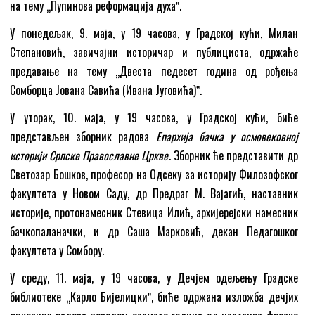
на тему „Пупинова реформација духаˮ.
У понедељак, 9. маја, у 19 часова, у Градској кући, Милан
Степановић, завичајни историчар и публициста, одржаће
предавање на тему „Двеста педесет година од рођења
Сомборца Јована Савића (Ивана Југовића)ˮ.
У уторак, 10. маја, у 19 часова, у Градској кући, биће
представљен зборник радова
Епархија бачка у осмовековној
историји Српске Православне Цркве
. Зборник ће представити др
Светозар Бошков, професор на Одсеку за историју Филозофског
факултета у Новом Саду, др Предраг М. Вајагић, наставник
историје, протонамесник Стевица Илић, архијерејски намесник
бачкопаланачки, и др Саша Марковић, декан Педагошког
факултета у Сомбору.
У среду, 11. маја, у 19 часова, у Дечјем одељењу Градске
библиотеке „Карло Бијелицкиˮ, биће одржана изложба дечјих