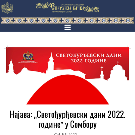
Најава: „Светођурђевски дани 2022.
годинеˮ у Сомбору
4. МАЈ 2022.