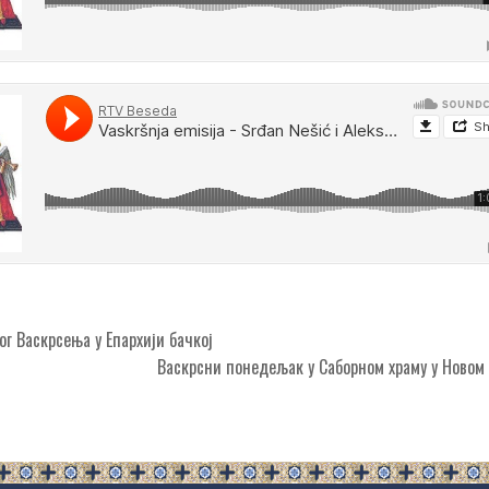
г Васкрсења у Епархији бачкој
Васкрсни понедељак у Саборном храму у Ново