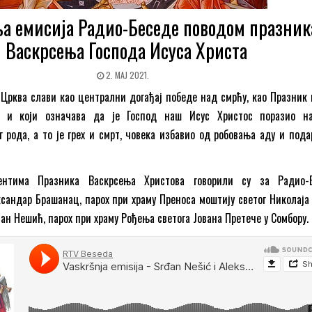
а емисија Радио-Беседе поводом празник
Васкрсења Господа Исуса Христа
2. МАЈ 2021.
Црква слави као централни догађај победе над смрћу, као Празник к
 и који означава да је Господ наш Исус Христос поразио на
 рода, а то је грех и смрт, човека избавио од робовања аду и пода
нтима Празника Васкрсења Христова говорили су за Радио-Б
сандар Брашанац, парох при храму Преноса моштију светог Николаја 
ан Нешић, парох при храму Рођења светога Јована Претече у Сомбору.