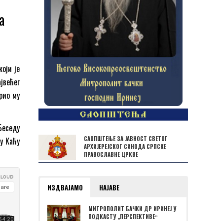
а
оји је
јвећег
рио му
еседу
САОПШТЕЊЕ ЗА ЈАВНОСТ СВЕТОГ
у Каћу
АРХИЈЕРЕЈСКОГ СИНОДА СРПСКЕ
ПРАВОСЛАВНЕ ЦРКВЕ
ИЗДВАЈАМО
НАЈАВЕ
МИТРОПОЛИТ БАЧКИ ДР ИРИНЕЈ У
ПОДКАСТУ „ПЕРСПЕКТИВЕˮ