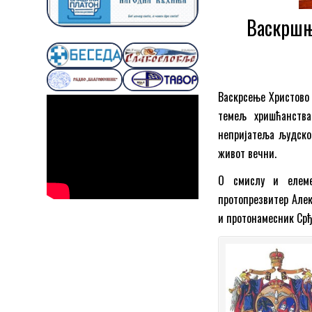
Васкршњ
Васкрсење Христово 
темељ хришћанства
непријатеља људског
живот вечни.
О смислу и елеме
протопрезвитер Алек
и протонамесник Срђ