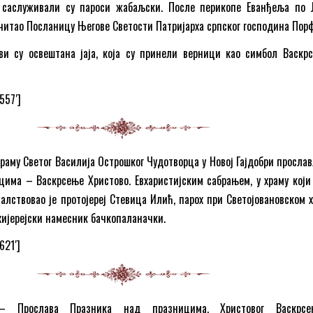
 саслуживали су пароси жабаљски. После перикопе Еванђеља по Ј
очитао Посланицу Његове Светости Патријарха српског господина Порф
ви су освештана јаја, која су принели верници као симбол Васкр
557′]
раму Светог Василија Острошког Чудотворца у Новој Гајдобри прослав
има – Васкрсење Христово. Eвхаристијским сабрањем, у храму који 
чалствовао је протојереј Стевица Илић, парох при Светојовановском х
хијерејски намесник бачкопаланачки.
621′]
Прослава Празника над празницима, Христовог Васкрсе