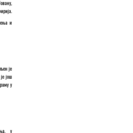
овану,
ирија.
сења и
љен је
је још
раму у
ња, у