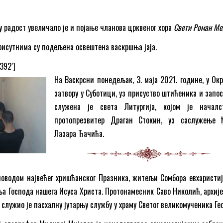
 радост увеличало је и појање чланова црквеног хора
Свети Роман М
присутнима су подељена освештена васкршња јаја.
7392′]
На Васкрсни понедељак, 3. маја 2021. године, у Ок
затвору у Суботици, уз присуство штићеника и запос
служена је света Литургија, којом је началс
протопрезвитер Драган Стокин, уз саслужење 
Лазара Ђачића.
оводом највећег хришћанског Празника, житељи Сомбора евхаристиј
а Господа нашега Исуса Христа. Протонамесник Саво Николић, архије
служио је пасхалну јутарњу службу у храму Светог великомученика Гео