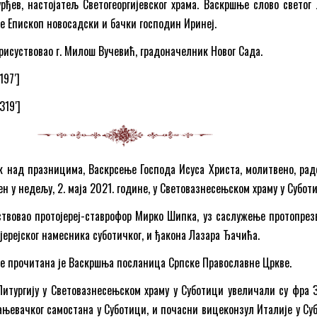
ђев, настојатељ Светогеоргијевског храма. Васкршње слово светог 
је Епископ новосадски и бачки господин Иринеј.
присуствовао г. Милош Вучевић, градоначелник Новог Сада.
197′]
319′]
 над празницима, Васкрсење Господа Исуса Христа, молитвено, рад
н у недељу, 2. маја 2021. године, у Световазнесењском храму у Субот
ствовао протојереј-ставрофор Мирко Шипка, уз саслужење протопрез
јерејског намесника суботичког, и ђакона Лазара Ђачића.
ије прочитана је Васкршња посланица Српске Православне Цркве.
Литургију у Световазнесењском храму у Суботици увеличали су фра 
рањевачког самостана у Суботици, и почасни вицеконзул Италије у Су