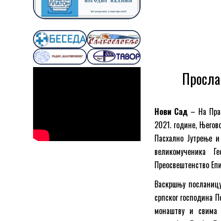
Просла
Нови Сад
– На Праз
2021. године, Његов
Пасхално Јутрење и 
великомученика Г
Преосвештенство Епи
Васкршњу посланицу
српског господина П
монаштву и свима 