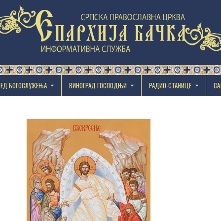
РЕД БОГОСЛУЖЕЊА
ВИНОГРАД ГОСПОДЊИ
РАДИО-СТАНИЦЕ
СА