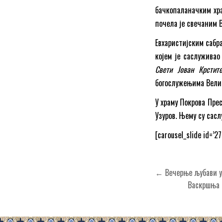
бачкопаланачким хр
почела је свечаним 
Eвхаристијским сабр
којем је саслуживао
Свети Јован Крстит
богослужењима Велик
У храму Покрова Пре
Узуров. Њему су сас
[carousel_slide id=’27
Кретање
← Вечерње љубави у 
чланка
Васкршња 