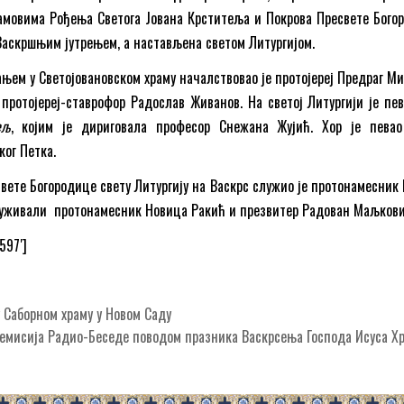
амовима Рођења Светога Јована Крститеља и Покрова Пресвете Бого
Васкршњим јутрењем, а настављена светом Литургијом.
ањем у Светојовановском храму началствовао је протојереј Предраг Ми
 протојереј-ставрофор Радослав Живанов. На светој Литургији је пев
ељ
, којим је дириговала професор Снежана Жујић. Хор је пева
ог Петка.
свете Богородице свету Литургију на Васкрс служио је протонамесник
луживали протонамесник Новица Ракић и презвитер Радован Маљкови
597′]
Саборном храму у Новом Саду
емисија Радио-Беседе поводом празника Васкрсења Господа Исуса 