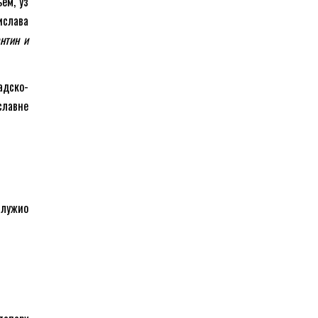
ем, уз
ислава
нтин и
адско-
славне
 служио