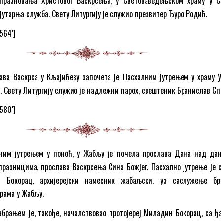
азновања Христовог Васкрсења, у Световаведењском храму у С
јутарња служба. Свету Литургију је служио презвитер Ђуро Родић.
7564′]
ва Васкрса у Кљајићеву започета је Пасхалним јутрењем у храму 
. Свету Литургију служио је надлежни парох, свештеник Бранислав Спа
7580′]
им јутрењем у поноћ, у Жабљу је почела прослава Дана над да
разницима, прослава Васкрсења Сина Божјег. Пасхално јутрење је 
н Бокорац, архијерејски намесник жабаљски, уз саслужење бр
храма у Жабљу.
абрањем је, такође, началствовао протојереј Миладин Бокорац, са ђ