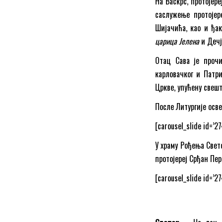
На Васкрс, протојер
саслужење протоје
Шијачића, као и ђак
царица Јелена
и Дечј
Отац Сава је прочи
карловачког и Патри
Цркве, упућену свеш
После Литургије осв
[carousel_slide id=’2
У храму Рођења Свето
протојереј Срђан Пе
[carousel_slide id=’27