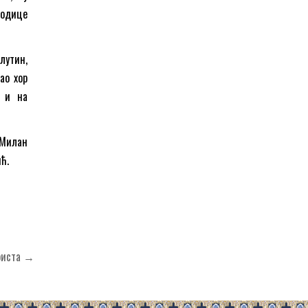
родице
лутин,
ао хор
о и на
 Милан
ћ.
Христа →