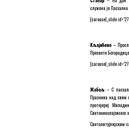
Стапар
– На дан пр
служена је Пасхална 
[carousel_slide id=’2
Кљајићево
– Просла
Пресвете Богородице
[carousel_slide id=’2
Жабаљ
– С пасхалн
Празника над свим п
протојереј Милади
Светониколајевског 
Светолитургијским с