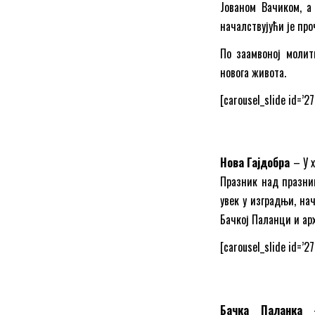
Јованом Вачиком, а
началствујући је пр
По заамвоној молит
новога живота.
[carousel_slide id=’27
Нова Гајдобра
– У х
Празник над празниц
увек у изградњи, на
Бачкој Паланци и ар
[carousel_slide id=’27
Бачка Паланка
– 