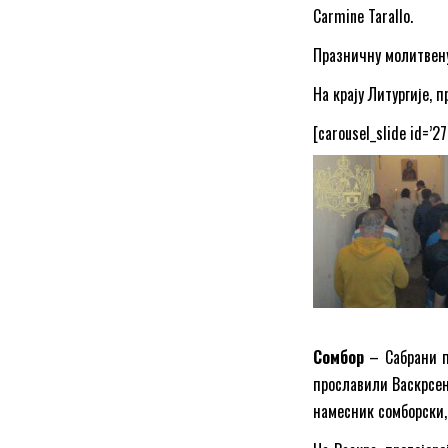
Carmine Tarallo.
Празничну молитвену
На крају Литургије, 
[carousel_slide id=’2
Сомбор
– Сабрани п
прославили Васкрсењ
намесник сомборски, 