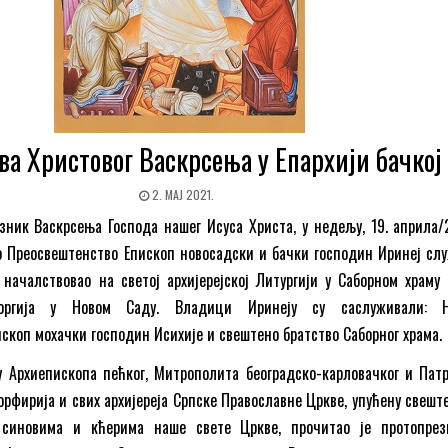
ва Христовог Васкрсења у Епархији бачкој
2. МАЈ 2021.
ник Васкрсења Господа нашег Исуса Христа, у недељу, 19. априла/2
о Преосвештенство Епископ новосадски и бачки господин Иринеј слу
началствовао на светој архијерејској Литургији у Саборном храму 
еоргија у Новом Саду. Владици Иринеју су саслуживали: Њ
скоп мохачки господин Исихије и свештено братство Саборног храма.
 Архиепископа пећког, Митрополита београдско-карловачког и Патр
орфирија и свих архијереја Српске Православне Цркве, упућену свеште
синовима и кћерима наше свете Цркве, прочитао је протопрез