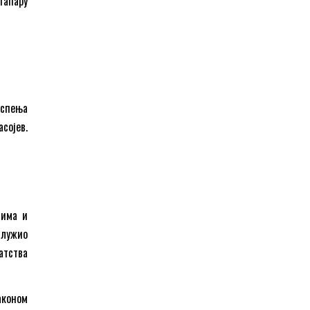
тапару
Успења
сојев.
нима и
служио
атства
аконом