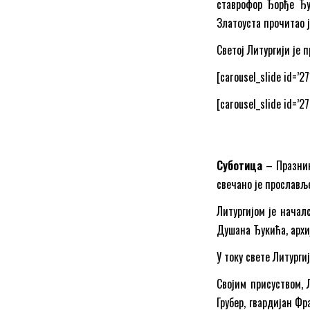
ставрофор Ђорђе Ђур
Златоуста прочитао 
Светој Литургији је 
[carousel_slide id=’27
[carousel_slide id=’27
Суботица
– Празник
свечано је прославље
Литургијом је начал
Душана Ђукића, архи
У току свете Литург
Својим присуством, 
Грубер, гвардијан Ф