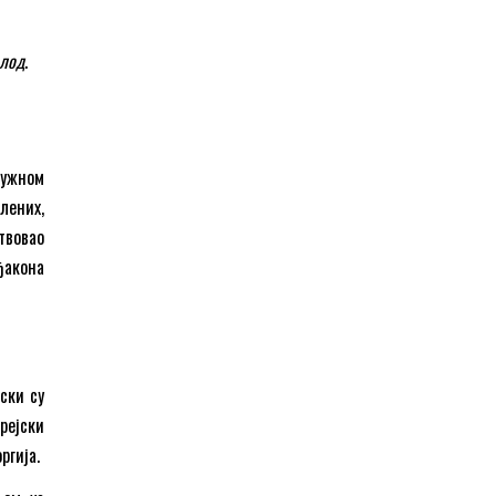
елод
.
ружном
лених,
твовао
ђакона
ски су
рејски
ргија.