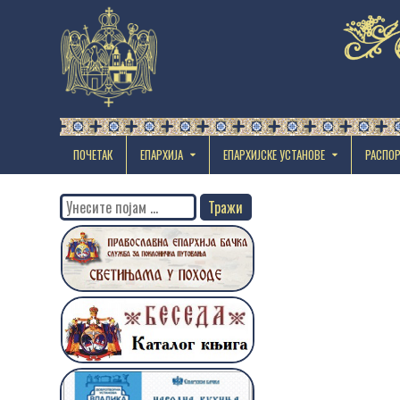
ПОЧЕТАК
ЕПАРХИЈА
EПАРХИЈСКЕ УСТАНОВЕ
РАСПО
Search
for: