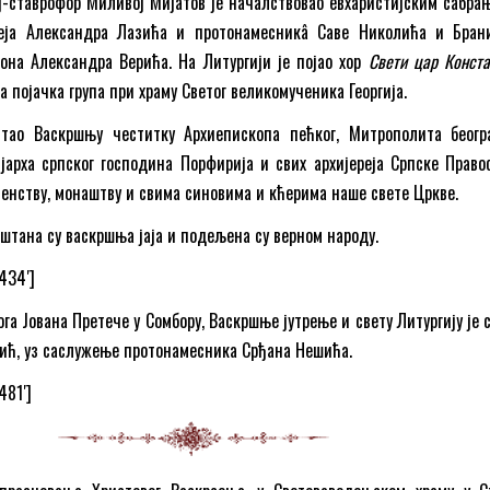
еј-ставрофор Миливој Мијатов је началствовао евхаристијским сабрањ
реја Александра Лазића и протонамесникâ Саве Николића и Бран
она Александра Верића. На Литургији је појао хор
Свети цар Конста
а појачка група при храму Светог великомученика Георгија.
тао Васкршњу честитку Архиепископа пећког, Митрополита беогр
јарха српског господина Порфирија и свих архијереја Српске Право
тенству, монаштву и свима синовима и кћерима наше свете Цркве.
ештана су васкршња јаја и подељена су верном народу.
7434′]
га Јована Претече у Сомбору, Васкршње јутрење и свету Литургију је
рић, уз саслужење протонамесника Срђана Нешића.
481′]