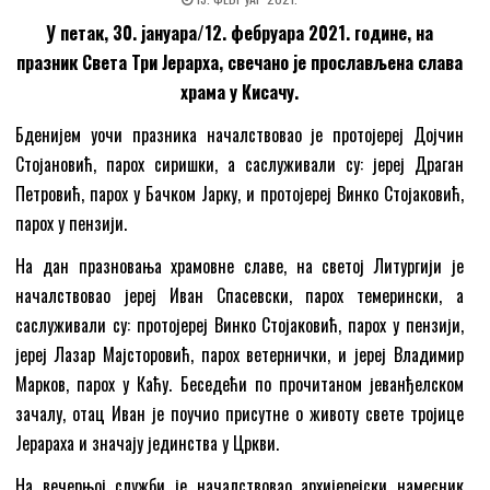
У петак, 30. јануара/12. фебруара 2021. године, на
празник Света Три Јерарха, свечано је прослављена слава
храма у Кисачу.
Бденијем уочи празника началствовао је протојереј Дојчин
Стојановић, парох сиришки, a саслуживали су: јереј Драган
Петровић, парох у Бачком Јарку, и протојереј Винко Стојаковић,
парох у пензији.
На дан празновања храмовне славе, на светој Литургији је
началствовао јереј Иван Спасевски, парох темерински, а
саслуживали су: протојереј Винко Стојаковић, парох у пензији,
јереј Лазар Мајсторовић, парох ветернички, и јереј Владимир
Марков, парох у Каћу. Беседећи по прочитаном јеванђелском
зачалу, отац Иван је поучио присутне о животу свете тројице
Јерараха и значају јединства у Цркви.
На вечерњој служби је началствовао архијерејски намесник