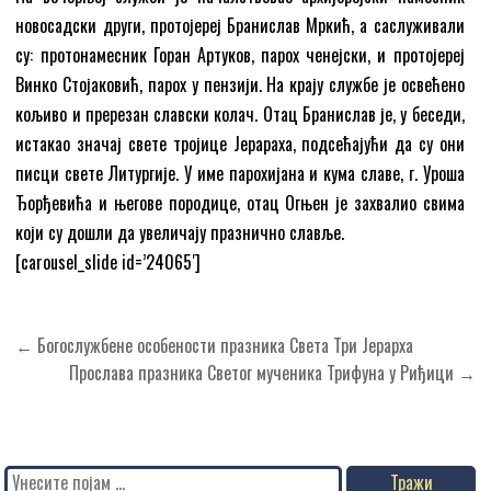
новосадски други, протојереј Бранислав Мркић, а саслуживали
су: протонамесник Горан Артуков, парох ченејски, и протојереј
Винко Стојаковић, парох у пензији. На крају службе је освећено
кољиво и пререзан славски колач. Отац Бранислав је, у беседи,
истакао значај свете тројице Јерараха, подсећајући да су они
писци свете Литургије. У име парохијана и кума славе, г. Уроша
Ђорђевића и његове породице, отац Огњен је захвалио свима
који су дошли да увеличају празнично славље.
[carousel_slide id=’24065′]
Кретање
← Богослужбене особености празника Света Три Јерарха
чланка
Прослава празника Светог мученика Трифуна у Риђици →
Search