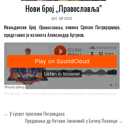
Нови број „Православља”
6. ЈУЛ 2020.
Ивањдански број
Православља
, новина Српске Патријаршије,
представио је катихета Александар Артуков.
RTV Beseda
·
Prilog Iz Jutarnjeg Programa, Aleksandar Artukov, Predstavljanje Pravoslavlja, 10. 7. 2020
Кретање
← У сусрет прослави Петровдана
чланка
Предавање др Наташе Јовановић у Бачкој Паланци →