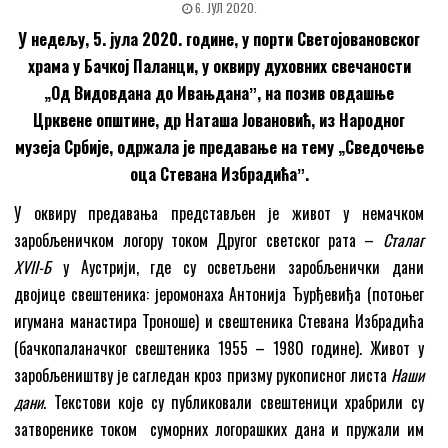
6. ЈУЛ 2020.
У недељу, 5. јула 2020. године, у порти Светојовановског
храма у Бачкој Паланци, у оквиру духовних свечаности
„Од Видовдана до Ивањданаˮ, на позив овдашње
Црквене општине, др Наташа Јовановић, из Народног
музеја Србије, одржала je предавање на тему „Сведочење
оца Стевана Избрадићаˮ.
У оквиру предавања представљен је живот у немачком
заробљеничком логору током Другог светског рата –
Сталаг
XVII-Б
у Аустрији, где су осветљени заробљенички дани
двојице свештеника: јеромонаха Антонија Ђурђевиђа (потоњег
игумана манастира Троноше) и свештеника Стевана Избрадића
(бачкопаланачког свештеника 1955 – 1980 године). Живот у
заробљеништву је сагледан кроз призму рукописног листа
Наши
дани
. Текстови које су публиковали свештеници храбрили су
затворенике током суморних логорашких дана и пружали им