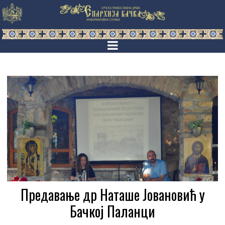
Предавање др Наташе Јовановић у
Бачкој Паланци