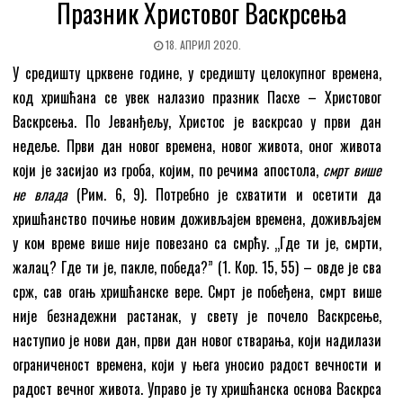
Празник Христовог Васкрсења
18. АПРИЛ 2020.
У средишту црквене године, у средишту целокупног времена,
код хришћана се увек налазио празник Пасхе – Христовог
Васкрсења. По Јеванђељу, Христос је васкрсао у први дан
недеље. Први дан новог времена, новог живота, оног живота
који је засијао из гроба, којим, по речима апостола,
смрт више
не влада
(Рим. 6, 9). Потребно је схватити и осетити да
хришћанство почиње новим доживљајем времена, доживљајем
у ком време више није повезано са смрћу. „Где ти је, смрти,
жалац? Где ти је, пакле, победа?” (1. Кор. 15, 55) – овде је сва
срж, сав огањ хришћанске вере. Смрт је побеђена, смрт више
није безнадежни растанак, у свету је почело Васкрсење,
наступио је нови дан, први дан новог стварања, који надилази
ограниченост времена, који у њега уносио радост вечности и
радост вечног живота. Управо је ту хришћанска основа Васкрса