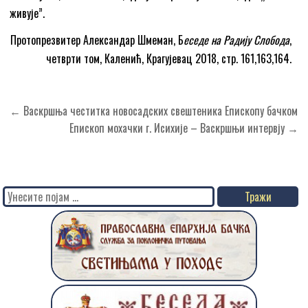
живује”.
Протопрезвитер Александар Шмеман, Б
еседе на Радију Слобода
,
четврти том, Каленић, Крагујевац 2018, стр. 161,163,164.
Кретање
← Васкршња честитка новосадских свештеника Епископу бачком
чланка
Епископ мохачки г. Исихије – Васкршњи интервју →
Search
for: