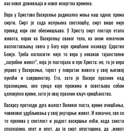
као новог доживљаја и новог искуства времена.
Вера у Христово Васкрсење радикално мења наш однос према
смрти. Смрт је сада испуњена светлошћу, смрт више није
прекид који све обесмишљава. У Христу смрт постаје етапа
живота, корак ка Васкрсењу сваког тела, ка оном коначном
васпостављању свега у Богу које хришћани називају Царство
Божје. Треба нагласити: није то вера у некакав тајанствени
„загробни живот”, која је постојала и пре Христа; не, то је вера
управо у Васкрсење, тојест у повратак живота у свој његовој
пуноћи и савршенству. Ето, зато је Васкрс празник над
празницима, оно сунце које прожима и осветљава собом
целокупно време, зато је овај празник кључ хришћанства.
Васкрсу претходи дуга жалост Великог поста, време очишћења,
човековог удубљивања у свој унутарњи живот. И коначно, све се
то прелива у светлост и радост васкршње ноћи, када заиста
спознајемо, опет и опет, да је смрт опустошена, да „живот