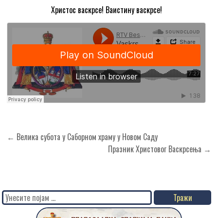
Христос васкрсе! Ваистину васкрсе!
Кретање
← Велика субота у Саборном храму у Новом Саду
чланка
Празник Христовог Васкрсења →
Search
for: