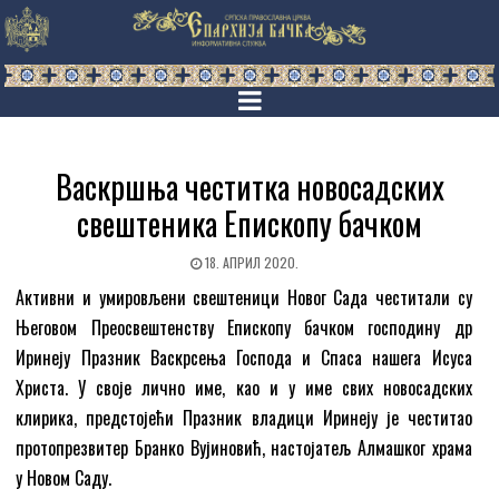
Васкршња честитка новосадских
свештеника Епископу бачком
18. АПРИЛ 2020.
Активни и умировљени свештеници Новог Сада честитали су
Његовом Преосвештенству Епископу бачком господину др
Иринеју Празник Васкрсења Господа и Спаса нашега Исуса
Христа. У своје лично име, као и у име свих новосадских
клирика, предстојећи Празник владици Иринеју је честитао
протопрезвитер Бранко Вујиновић, настојатељ Алмашког храма
у Новом Саду.