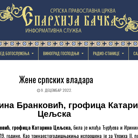
РЕД БОГОСЛУЖЕЊА
ВИНОГРАД ГОСПОДЊИ
РАДИО-СТАНИЦЕ
СА
Жене српских владара
9. ДЕЦЕМБАР 2022.
ина Бранковић, грофица Катар
Цељска
овић
,
грофица Катарина Цељска,
била је млађа Ђурђева и Иринин
19. године. Као тринаестогодишњакиња испрошена је за Улриха II, п