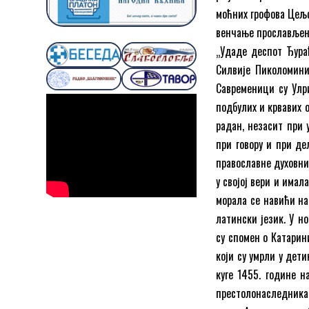
моћних грофова Цељс
венчање прослављено
„Удаде деспот Ђурађ
Силвије Пиколомини,
Савременици су Улри
подбулих и крвавих о
радан, незасит при 
при говору и при де
православне духовн
у својој вери и имала
морала се навићи на
латински језик. У н
су спомен о Катарин
који су умрли у дет
куге 1455. године н
престолонаследника 