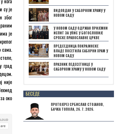
у кога
и су је
ВИДОВДАН У САБОРНОМ ХРАМУ У
НОВОМ САДУ
н због
страним
У НОВОМ САДУ ОДРЖАН ПРИЈЕМНИ
има је
ИСПИТ ЗА УПИС У БОГОСЛОВИЈЕ
СРПСКЕ ПРАВОСЛАВНЕ ЦРКВЕ
ирепог
ПРЕДСЕДНИЦА ПОКРАЈИНСКЕ
 сама.
ВЛАДЕ ПОСЕТИЛА САБОРНИ ХРАМ У
НОВОМ САДУ
стеле,
ПРАЗНИК ПЕДЕСЕТНИЦЕ У
у град
САБОРНОМ ХРАМУ У НОВОМ САДУ
децом.
ј није
Мехмед
Posts not found
 за око
ПРОТОЈЕРЕЈ СРБИСЛАВ СТОЈАНОВ,
БАЧКА ТОПОЛА, 26. 7. 2026.