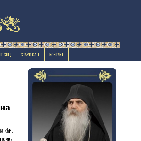
ЈТ СПЦ
СТАРИ САЈТ
КОНТАКТ
ина
а кћи,
отомка