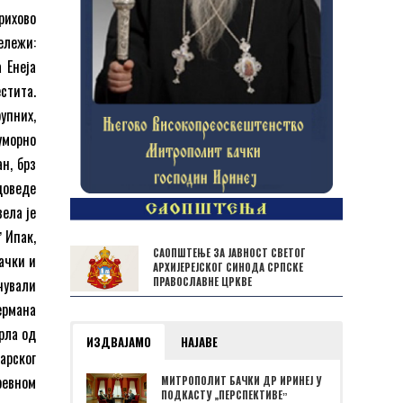
рихово
ележи:
 Енеја
стита.
упних,
еуморно
н, брз
доведе
вела је
ˮ Ипак,
САОПШТЕЊЕ ЗА ЈАВНОСТ СВЕТОГ
ачки и
АРХИЈЕРЕЈСКОГ СИНОДА СРПСКЕ
чували
ПРАВОСЛАВНЕ ЦРКВЕ
ермана
рла од
ИЗДВАЈАМО
НАЈАВЕ
арског
ревном
МИТРОПОЛИТ БАЧКИ ДР ИРИНЕЈ У
ПОДКАСТУ „ПЕРСПЕКТИВЕˮ