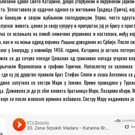
близини цркве Свете Катарине, добро утврђеном и окруженом јарком 
та. Успоставила је срдачне односе са житељима Градеца (Грича), кој
и баницом и својом љубљеном господарицом. Улрих, често одсута
спусног живота, ценио је своју супругу и препуштао јој је бригу о про
а се ослањала на помоћ немачких управника и кастелана, међу кој
а, као и на мањи одред војника
Рашана
доведених из Србије. После св
ког у Београду, у новембру 1456. године, Катарина је остала потпуно
ила са да сачува поседе Цељских од грамзивих напада угарске вла
дњачили Франкопани и грофови Горички. Напослетку се склонила 
, где су јој друштво правили брат Стефан Слепи и снаха Ангелина са 
одине запутила се сестри Мари у Јежево. Време проведено у Турско
ца. Доживела је да је због клевета братанице Маре, Лазареве кћери, 
 које се после извесног времена избавила. Сестру Мару надживела је