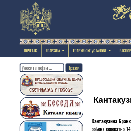
ПОЧЕТАК
ЕПАРХИЈА
EПАРХИЈСКЕ УСТАНОВЕ
РАСПО
Search
for:
Кантакуз
Кантакузина Бранк
рођена вероватно 14