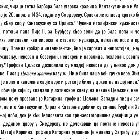
ких, чија је тетка Барбара била угарска краљица. Кантакузинино и Ул
 је 20. априла 1434. године у Смедереву. Српски летописац кратко б
 кћер своју Кантакузину за Орлиха.ˮ Чувени италијански хуманиста
 потоњи папа Пије II, за Ђурђеву кћер вели да је била лепа и че
ха описивали као високог и стаситог мушкарца, неговане косе и кр
чију. Премда храбар и интелигентан, био је хировит и непостојан, „н
уживању, неверан и безверан, неискрен и варалица, похлепан, расипа
лу.ˮ Грофови Цељски дозволили су младој невести да у њихов дом 
ике. Писац
Цељске хронике
казује: „Није била наше већ грчке вере. Жи
 је попа и капелана своје вере и ретко је била у цркви на нашој миси.
 обичаје који су владали у латинском свету, на навике Цељских, нем
овом дому прозвана је Катарина, грофица Цељска. Западни писци са
и, не и о Кантакузини. Улрих и Катарина добили су синове Ђурђа и Х
ињој доби, док је кћи Јелисавета као тринаестогодишња девојчица ум
а дедином двору у Смедереву, не дочекавши да постане невеста уг
Матије Корвина. Грофица Катарина углавном је живела у Загребу, у д