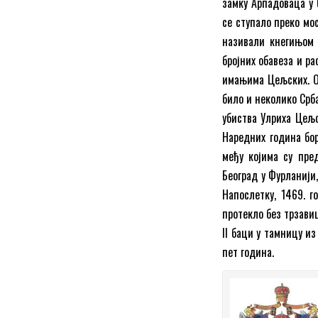
замку Арпадоваца у 
се ступало преко мос
називали кнегињом 
бројних обавеза и ра
имањима Цељских. Он
било и неколико Срб
убиства Улриха Цељс
Наредних година бор
међу којима су пре
Београд у Фурланији
Напослетку, 1469. г
протекло без трзави
II баци у тамницу из
пет година.