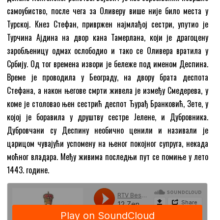
самоубиство, после чега за Оливеру више није било места у
Турској. Кнез Стефан, привржен најмлађој сестри, упутио је
Турчина Ајдина на двор кана Тамерлана, који је драгоцену
заробљеницу одмах ослободио и тако се Оливера вратила у
Србију. Од тог времена извори је бележе под именом Деспина.
Време је проводила у Београду, на двору брата деспота
Стефана, а након његове смрти живела је између Смедерева, у
коме је столовао њен сестрић деспот Ђурађ Бранковић, Зете, у
којој је боравила у друштву сестре Јелене, и Дубровника.
Дубровчани су Деспину необично ценили и називали је
царицом чувајући успомену на њеног покојног супруга, некада
моћног владара. Међу живима последњи пут се помиње у лето
1443. године.