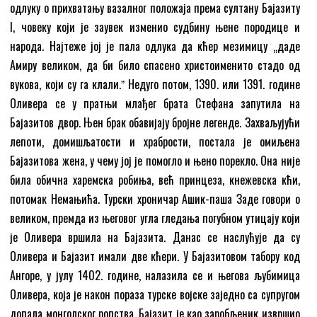
одлуку о прихватању вазалног положаја према султану Бајазиту
I, човеку који је заувек изменио судбину њене породице и
народа. Најтеже јој је пала одлука да кћер мезимицу „даде
Амиру великом, да би било спасено христоименито стадо од
вукова, који су га клали.ˮ Недуго потом, 1390. или 1391. године
Оливера се у пратњи млађег брата Стефана запутила на
Бајазитов двор. Њен брак обавијају бројне легенде. Захваљујући
лепоти, домишљатости и храбрости, постала је омиљена
Бајазитова жена, у чему јој је помогло и њено порекло. Она није
била обична харемска робиња, већ принцеза, кнежевска кћи,
потомак Немањића. Турски хроничар Ашик-паша Заде говори о
великом, премда из његовог угла гледања погубном утицају који
је Оливера вршила на Бајазита. Данас се наслућује да су
Оливера и Бајазит имали две кћери. У Бајазитовом табору код
Ангоре, у јулу 1402. године, налазила се и његова љубимица
Оливера, која је након пораза турске војске заједно са супругом
допала монголског ропства. Бајазит је као заробљеник извршио