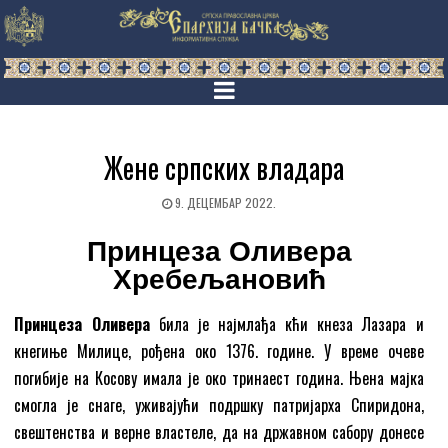
Жене српских владара
9. ДЕЦЕМБАР 2022.
Принцеза Оливера
Хребељановић
Принцеза Оливера
била је најмлађа кћи кнеза Лазара и
кнегиње Милице, рођена око 1376. године. У време очеве
погибије на Косову имала је око тринаест година. Њена мајка
смогла је снаге, уживајући подршку патријарха Спиридона,
свештенства и верне властеле, да на државном сабору донесе