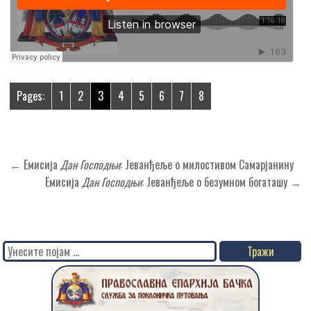
Pages:
1
2
3
4
5
6
7
8
Кретање
← Емисија
Дан Господњи
: Јеванђеље о милостивом Самарјанину
чланка
Емисија
Дан Господњи
: Јеванђеље о безумном богаташу →
Search
for: