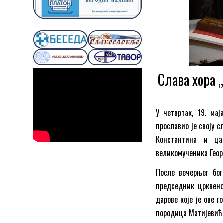
Слава хора 
У четвртак, 19. ма
прославио је своју с
Константина и ца
великомученика Георг
После вечерњег бог
председник црквено
дарове које је ове 
породица Матијевић