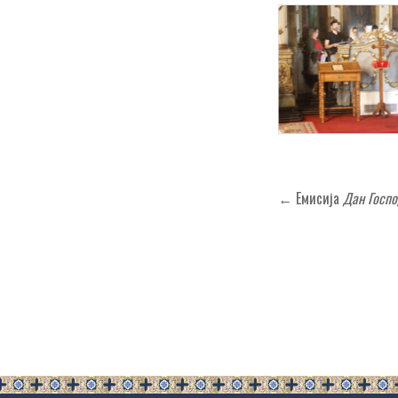
Кретање
← Емисија
Дан Госп
чланка