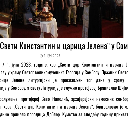
„Свети Константин и царица Јеленаˮ у Со
2. ЈУН 2023.
ја / 1. јуна 2023. године, хор „Свети цар Константин и царица Ј
лаву у храму Светог великомученика Георгија у Сомбору. Празник Свет
рице Јелене литургијски је прослављен тог дана у храму С
ија у Сомбору, а свету Литургију је служио протојереј Бранислав Шија
ослужења, протојереј Саво Николић, архијерејски намесник сомбо
г хора „Свети цар Константин и царица Јеленаˮ, благословио је с
године принела породица Доблер. Кумство за следећу годину прихват
.