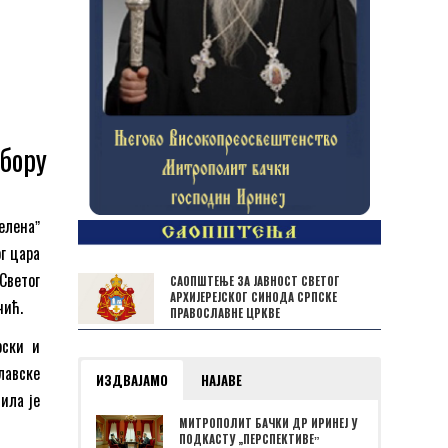
мбору
еленаˮ
ог цара
ветог
САОПШТЕЊЕ ЗА ЈАВНОСТ СВЕТОГ
АРХИЈЕРЕЈСКОГ СИНОДА СРПСКЕ
чић.
ПРАВОСЛАВНЕ ЦРКВЕ
рски и
лавске
ИЗДВАЈАМО
НАЈАВЕ
ила је
МИТРОПОЛИТ БАЧКИ ДР ИРИНЕЈ У
ПОДКАСТУ „ПЕРСПЕКТИВЕˮ