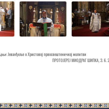
одњи
: Јеванђеље о Христовој првосвештеничкој молитви
ПРОТОЈЕРЕЈ МИОДРАГ ШИПКА, 3. 6. 