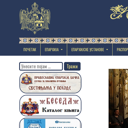
ПОЧЕТАК
ЕПАРХИЈА
EПАРХИЈСКЕ УСТАНОВЕ
РАСПО
Search
for: