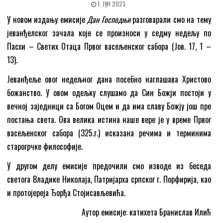
1. ЈУН 2023.
У новом издању емисије
Дан Господњи
разговарали смо на тему
јеванђелског зачала које се произноси у седму недељу по
Пасхи – Светих Отаца Првог васељенског сабора (Јов. 17, 1 –
13).
Јеванђеље овог недељног дана посебно наглашава Христово
божанство. У овом одељку слушамо да Син Божји постоји у
вечној заједници са Богом Оцем и да има славу Божју још пре
постања света. Ова велика истина наше вере је у време Првог
васељенског сабора (325.г.) исказана речима и терминима
старогрчке философије.
У другом делу емисије предочили смо изводе из беседа
светога Владике Николаја, Патријарха српског г. Порфирија, као
и протојереја Ђорђа Стојисављевића.
Аутор емисије: катихета Бранислав Илић