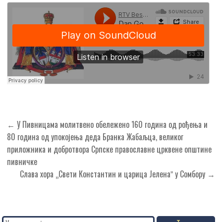
Кретање
← У Пивницама молитвено обележено 160 година од рођења и
чланка
80 година од упокојења деда Бранка Жабаљца, великог
приложника и добротвора Српске православне црквене општине
пивничке
Слава хора „Свети Константин и царица Јеленаˮ у Сомбору →
Search