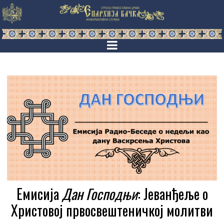
Емисија
Дан Господњи
: Јеванђеље о
Христовој првосвештеничкој молитви