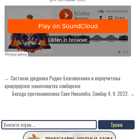
Кретање
← Састанак уредника Радио-Благовесника и вероучитеља
чланка
aрхијерејског намесништва сомборског
Беседа протонамесника Саве Николића, Сомбор 4. 9. 2022. →
Search
for: