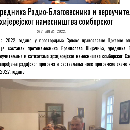
уредника Радио-Благовесника и вероучит
хијерејског намесништва сомборског
31. АВГУСТ 2022.
ста 2022. године, у просторијама Српске православне Црквене о
 је састанак протонамесника Бранислава Шијачића, уредника 
роучитељима и катихетама aрхијерејског намесништва сомборског. Са
апређења радијског програма и састављања нове програмске схеме к
 2022. године.