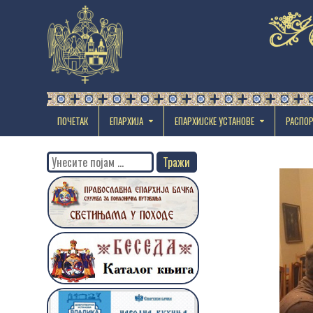
ПОЧЕТАК
ЕПАРХИЈА
EПАРХИЈСКЕ УСТАНОВЕ
РАСПО
Search
for: