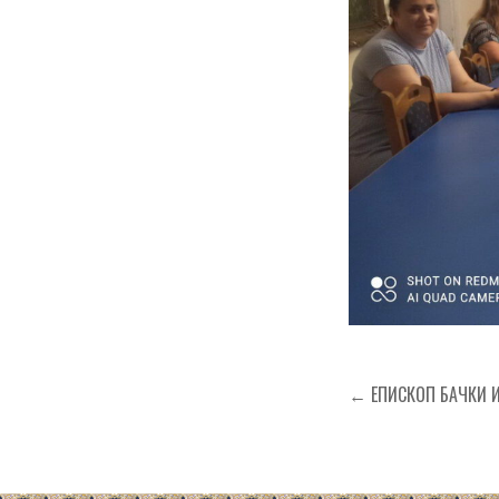
Кретање
← ЕПИСКОП БАЧКИ ИР
чланка