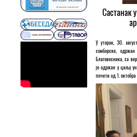
Састанак 
aр
У уторак, 30. авгу
сомборске, одржан
Благовесника, са ве
је одржан у циљу ун
почети од 1. октобра