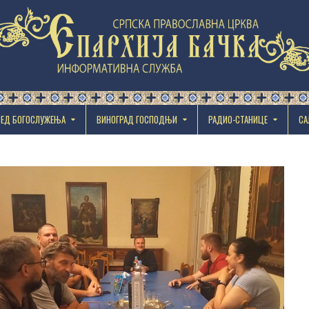
РЕД БОГОСЛУЖЕЊА
ВИНОГРАД ГОСПОДЊИ
РАДИО-СТАНИЦЕ
СА