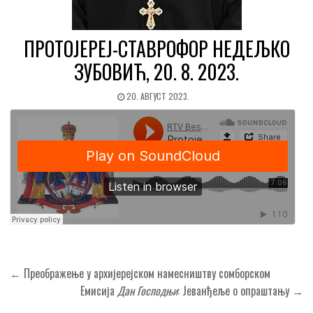
ПРОТОЈЕРЕЈ-СТАВРОФОР НЕДЕЉКО
ЗУБОВИЋ, 20. 8. 2023.
20. АВГУСТ 2023.
Кретање
← Преображење у архијерејском намесништву сомборском
чланка
Емисија
Дан Господњи
: Jeванђеље о опраштању →