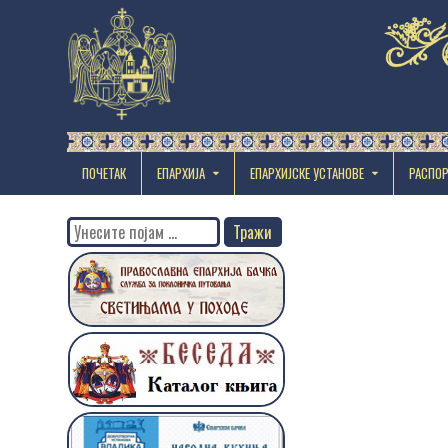
ПОЧЕТАК
ЕПАРХИЈА
EПАРХИЈСКЕ УСТАНОВЕ
РАСПО
Search
for: