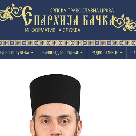
РЕД БОГОСЛУЖЕЊА
ВИНОГРАД ГОСПОДЊИ
РАДИО-СТАНИЦЕ
СА