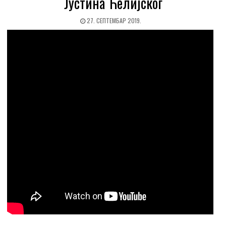
Јустина Ћелијског
27. СЕПТЕМБАР 2019.