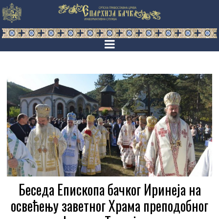
Беседа Епископа бачког Иринеја на
освећењу заветног Храма преподобног