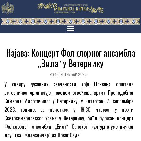
Најава: Концерт Фолклорног ансамбла
„Вилаˮ у Ветернику
4. СЕПТЕМБАР 2023.
У оквиру духовних свечаности које Црквена општина
ветерничка организује поводом освећења храма Преподобног
Симеона Мироточивог у Ветернику, у четвртак, 7. септембра
2023. године, са почетком у 19:30 часова, у порти
Светосимеоновског храма у Ветернику, биће одржан концерт
Фолклорног ансамбла „Вилаˮ Српског културно-уметничког
друштва „Железничарˮ из Новог Сада.