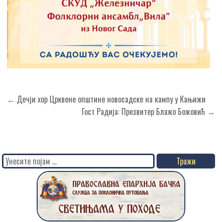
Кретање
← Дечји хор Црквене општине новосадске на кампу у Кањижи
чланка
Гост Радија: Презвитер Блажо Божовић →
Search
for: