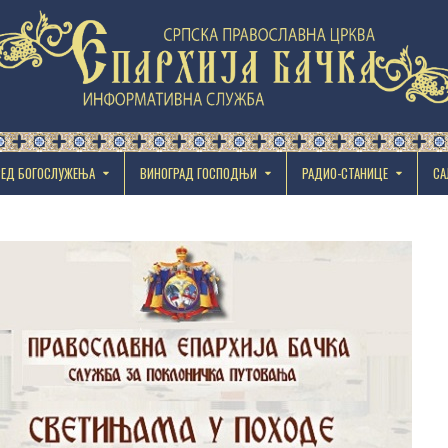
РЕД БОГОСЛУЖЕЊА
ВИНОГРАД ГОСПОДЊИ
РАДИО-СТАНИЦЕ
СА