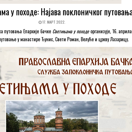
ма у походе: Најава поклоничког путовањ
17. МАРТ 2022.
ка путовања Епархије бачке
Светињама у походе
организује, 16. април
путовање у манастире Ђунис, Свети Роман, Велуће и цркву Лазарицу.