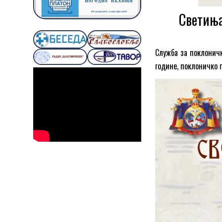
Светиња
Служба за поклонич
године, поклоничко 