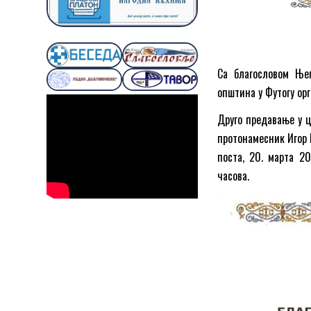
Са благословом Њег
општина у Футогу ор
Друго предавање у ц
протонамесник Игор 
поста, 20. марта 20
часова.