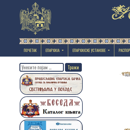
ПОЧЕТАК
ЕПАРХИЈА
EПАРХИЈСКЕ УСТАНОВЕ
РАСПО
Search
for: