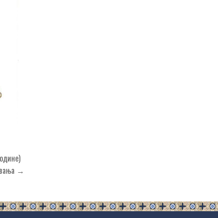
године)
товања →