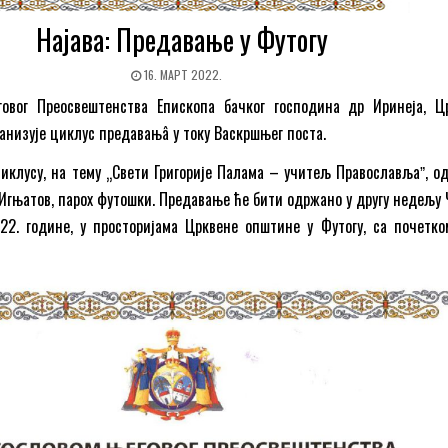
Најава: Предавање у Футогу
16. МАРТ 2022.
овог Преосвештенства Епископа бачког господина др Иринеја, Ц
ганизује циклус предавањâ у току Васкршњег поста.
иклусу, на тему „Свети Григорије Палама – учитељ Православљаˮ, о
Игњатов, парох футошки. Предавање ће бити одржано у другу недељу 
22. године, у просторијама Црквене општине у Футогу, са почетко