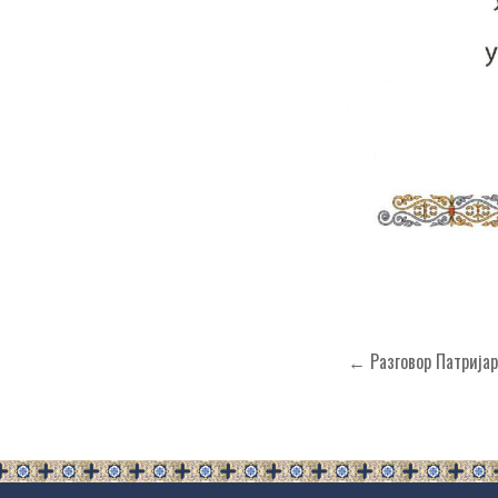
Кретање
← Разговор Патријар
чланка