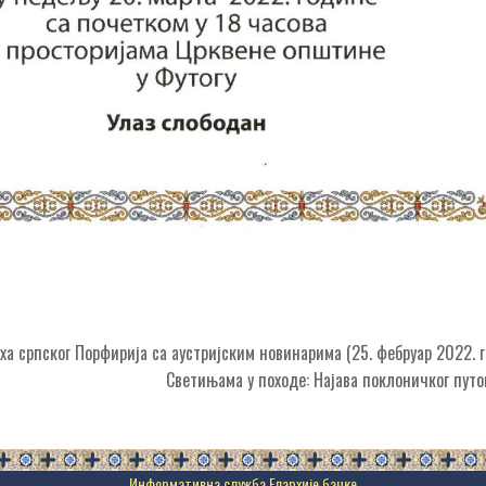
ха српског Порфирија са аустријским новинарима (25. фебруар 2022. 
Светињама у походе: Најава поклоничког пу