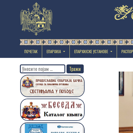
ПОЧЕТАК
ЕПАРХИЈА
EПАРХИЈСКЕ УСТАНОВЕ
РАСПО
Search
for: