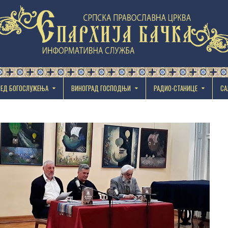
РЕД БОГОСЛУЖЕЊА
ВИНОГРАД ГОСПОДЊИ
РАДИО-СТАНИЦЕ
СА