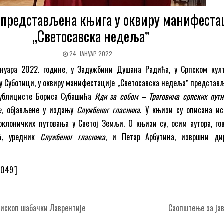
 представљена књига у оквиру манифеста
„Светосавска недељаˮ
24. ЈАНУАР 2022.
ануара 2022. године, у Задужбини Душана Радића, у Српском кул
 у Суботици, у оквиру манифестације ,,Светосавска недељаˮ представ
публицисте Бориса Субашића
Иди за собом – Траговима српских путн
е
, објављене у издању
Службеног гласника
. У књизи су описана ис
клоничких путовања у Светој Земљи. О књизи су, осим аутора, го
ић, уредник
Службеног гласника
, и Петар Арбутина, извршни ди
2049′]
пископ шабачки Лаврентије
Саопштење за ја