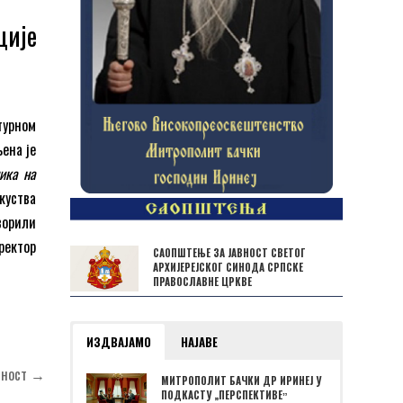
ције
турном
љена је
ика на
куства
ворили
ректор
САОПШТЕЊЕ ЗА ЈАВНОСТ СВЕТОГ
АРХИЈЕРЕЈСКОГ СИНОДА СРПСКЕ
ПРАВОСЛАВНЕ ЦРКВЕ
ИЗДВАЈАМО
НАЈАВЕ
вност →
МИТРОПОЛИТ БАЧКИ ДР ИРИНЕЈ У
ПОДКАСТУ „ПЕРСПЕКТИВЕˮ