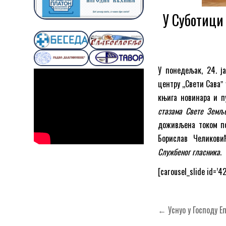
У Суботици
У понедељак, 24. ј
центру ,,Свети Саваˮ
књига новинара и 
стазама Свете Земљ
доживљена током по
Борислав Челиков
Службеног гласника
.
[carousel_slide id=’4
Кретање
← Уснуо у Господу Е
чланка