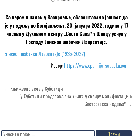
Са вером и надом у Васкрсење, обавештавамо јавност да
је у недељу по Богојављењу, 23. јануара 2022. године у 17
часова у Духовном центру „Свети Саваˮ у Шапцу уснуо у
Господу Епископ шабачки Лаврентије.
Епископ шабачки Лаврентије (1935-2022)
Извор:
https://www.eparhija-sabacka.com
Кретање
← Књижевно вече у Суботици
чланка
У Суботици представљена књига у оквиру манифестације
„Светосавска недељаˮ →
Search