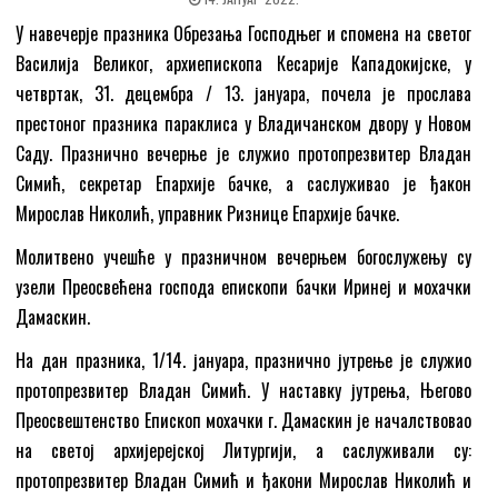
У навечерје празника Обрезања Господњег и спомена на светог
Василија Великог, архиепископа Кесарије Кападокијске, у
четвртак, 31. децембра / 13. јануара, почела је прослава
престоног празника параклиса у Владичанском двору у Новом
Саду. Празнично вечерње је служио протопрезвитер Владан
Симић, секретар Епархије бачке, а саслуживао је ђакон
Мирослав Николић, управник Ризнице Епархије бачке.
Молитвено учешће у празничном вечерњем богослужењу су
узели Преосвећена господа епископи бачки Иринеј и мохачки
Дамаскин.
На дан празника, 1/14. јануара, празнично јутрење је служио
протопрезвитер Владан Симић. У наставку јутрења, Његово
Преосвештенство Епископ мохачки г. Дамаскин је началствовао
на светој архијерејској Литургији, а саслуживали су:
протопрезвитер Владан Симић и ђакони Мирослав Николић и