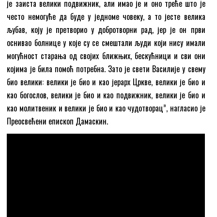
је заиста велики подвижник, али имао је и оно треће што је
често немогуће да буде у једноме човеку, а то јесте велика
љубав, коју је претворио у добротворни рад, јер је он први
оснивао болнице у које су се смештали људи који нису имали
могућност старања од својих ближњих, бескућници и сви они
којима је била помоћ потребна. Зато је свети Василије у свему
био велики: велики је био и као јерарх Цркве, велики је био и
као богослов, велики је био и као подвижник, велики је био и
као молитвеник и велики је био и као чудотворац”, нагласио је
Преосвећени епископ Дамаскин.