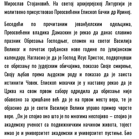
Мирослав Стојановић. На светој архијерејској Литургији је
молитвено присуствовао Преосвећени Епископ бачки др Иринеј.
Беседећи по прочитаним јеванђелским одељцима,
Преосвећени владика Дамаскин је рекао да данас славимо
празник Обрезања Господњег, спомен на светог Василија
Великог и почетак грађанске нове године по јулијанском
календару. Нагласио је да је Господ Исус Христос, подвргнувши
се обрезању по јудејским обичајима, показао Своје смирење,
Своју љубав према људском роду и показао да је заиста
истинити Човек. Епископ мохачки је у наставку рекао да је
Црква на свом првом сабору одредила да обрезање није
обавезно за хришћане већ да је на првом месту вера, те је
објаснио да је свети Василије Велики управо пример чврсте
вере. „Он је спојио оно што је по многима неспојиво – спојио је
академску ученост са подвижничким начином живота, тојест
имао је и универзитет академски и универзитет пустиње. Био