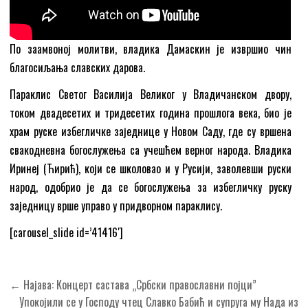
По заамвоној молитви, владика Дамаскин је извршио чин
благосиљања славских дарова.
Параклис Светог Василија Великог у Владичанском двору,
током двадесетих и тридесетих година прошлога века, био је
храм руске избегличке заједнице у Новом Саду, где су вршена
свакодневна богослужења са учешћем верног народа. Владика
Иринеј (Ћирић), који се школовао и у Русији, заволевши руски
народ, одобрио је да се богослужења за избегличку руску
заједницу врше управо у придворном параклису.
[carousel_slide id=’41416′]
Кретање
← Најава: Концерт састава „Србски православни појци”
чланка
Упокојили се у Господу чтец Славко Бабић и супруга му Нада из