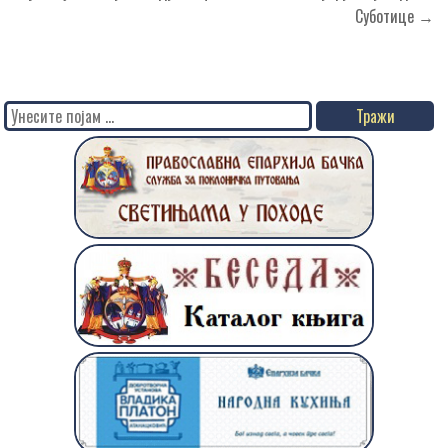
Суботице →
Search
for: