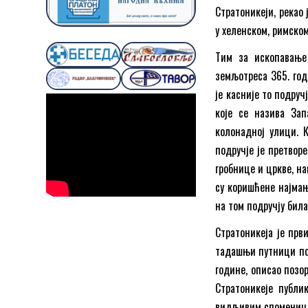
Стратоникеји, рекао 
у хеленском, римском
Тим за ископавање 
земљотреса 365. год
је касније то подру
које се назива Зап
колонадној улици. К
подручје је претворе
гробнице и цркве, н
су коришћене најмањ
на том подручју била
Стратоникеја је први
тадашњи путници пос
године, описао позо
Стратоникеје публи
видљивим споменицим