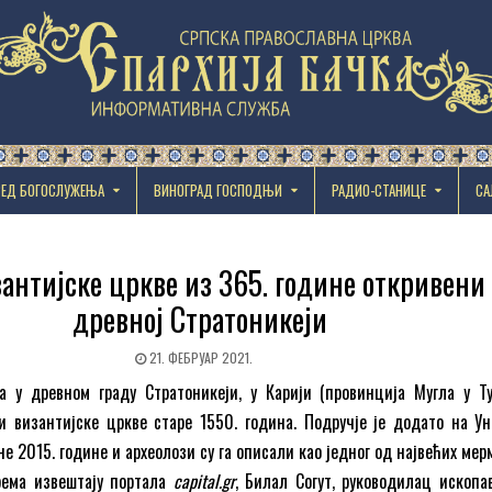
РЕД БОГОСЛУЖЕЊА
ВИНОГРАД ГОСПОДЊИ
РАДИО-СТАНИЦЕ
СА
антијске цркве из 365. године откривени 
древној Стратоникеји
21. ФЕБРУАР 2021.
 у древном граду Стратоникеји, у Карији (провинција Мугла у Тур
 византијске цркве старе 1550. година. Подручје је додато на Ун
е 2015. године и археолози су га описали као једног од највећих ме
Према извештају портала
capital.gr
, Билал Согут, руководилац ископа