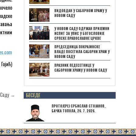
тпочело
ВИДОВДАН У САБОРНОМ ХРАМУ У
радске
НОВОМ САДУ
павања
У НОВОМ САДУ ОДРЖАН ПРИЈЕМНИ
ектним
ИСПИТ ЗА УПИС У БОГОСЛОВИЈЕ
СРПСКЕ ПРАВОСЛАВНЕ ЦРКВЕ
ПРЕДСЕДНИЦА ПОКРАЈИНСКЕ
es.com
ВЛАДЕ ПОСЕТИЛА САБОРНИ ХРАМ У
НОВОМ САДУ
Гојић)
ПРАЗНИК ПЕДЕСЕТНИЦЕ У
САБОРНОМ ХРАМУ У НОВОМ САДУ
Posts not found
м Саду →
ПРОТОЈЕРЕЈ СРБИСЛАВ СТОЈАНОВ,
БАЧКА ТОПОЛА, 26. 7. 2026.