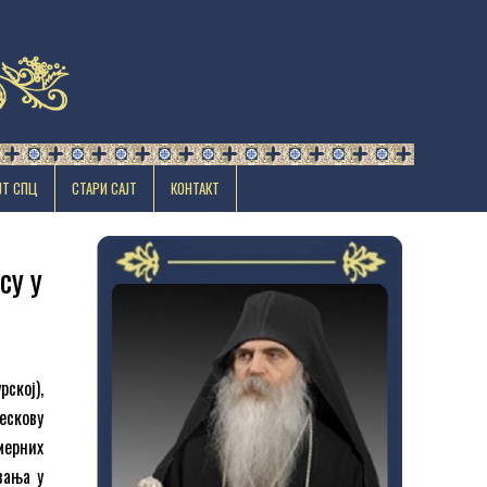
ЈТ СПЦ
СТАРИ САЈТ
КОНТАКТ
су у
ској),
ескову
рмерних
вања у