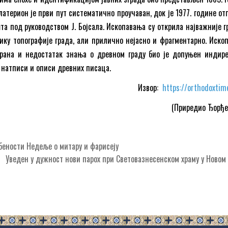
латерион је први пут систематично проучаван, док је 1977. године о
а под руководством Ј. Бојсала. Ископавања су открила најважније г
ику топографије града, али прилично нејасно и фрагментарно. Иско
рана и недостатак знања о древном граду био је допуњен индир
у натписи и описи древних писаца.
Извор:
https://orthodoxtim
(Приредио Ђорђе 
ености Недеље о митару и фарисеју
Уведен у дужност нови парох при Световазнесенском храму у Ново