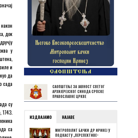
 значај
 након
а, док
дручју
рква у
штена,
азиле и
нуо да
о сада
САОПШТЕЊЕ ЗА ЈАВНОСТ СВЕТОГ
АРХИЈЕРЕЈСКОГ СИНОДА СРПСКЕ
ПРАВОСЛАВНЕ ЦРКВЕ
када су
 1743.
ИЗДВАЈАМО
НАЈАВЕ
меника
ада са
МИТРОПОЛИТ БАЧКИ ДР ИРИНЕЈ У
ПОДКАСТУ „ПЕРСПЕКТИВЕˮ
одине.