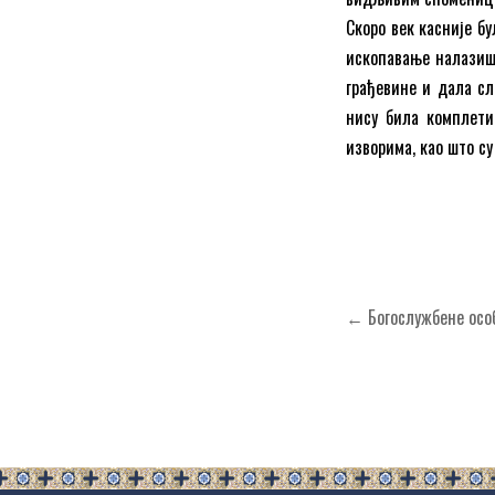
Скоро век касније бу
ископавање налазишт
грађевине и дала сл
нису била комплети
изворима, као што с
Кретање
← Богослужбене особ
чланка