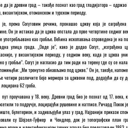
је да је древни град – такође познат као град гладијатора – одржао
, византијском, отоманском и турском периоду.
је, према Согутовим речима, пронашао цркву која је саграђена
ине. Он је истакао да је црква опстала до прве четвртине седмог век
чје употребљавано као гробље. Већина ископавања спроведена је на по
адна улица града. „Овде је“, како је додао Согут, „изграђена ц
асније, у византијском периоду, у седмом веку, када је црква уни
но у гробље“. Согут је нагласио да тим ради на терену где су се нал
апомињући: „Ми тренутно обнављамо под цркве.“ Он је, такође, напоме
е четири различите боје мермера за црквени под, додајући да су д
 лоцирана 62 гроба.
 пут проучавана у 18. веку. Древни град био је познат од 17. века, 
етили то подручје, лоцирајући рушевине и натписе. Ричард Покок је,
риште, булетерион, и задивљујући улаз у град. Најранији прикази спо
ковали су Шојзел-Гуфиер и Чендлер, док је топографски план гр
а епохе и идентификацијом јавних зграда био представљен 1863. г