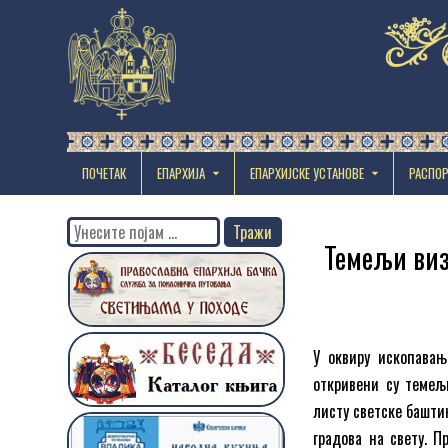
ПОЧЕТАК
ЕПАРХИЈА
EПАРХИЈСКЕ УСТАНОВЕ
РАСПО
Search
Темељи виз
for:
У оквиру ископавања
откривени су темељи
листу светске баштин
градова на свету. 