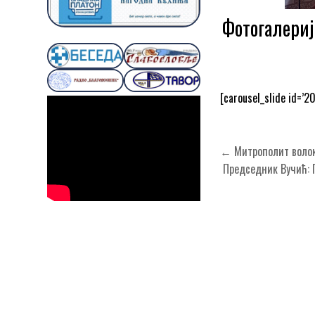
Фотогалериј
[carousel_slide id=’2
Кретање
← Митрополит волок
чланка
Председник Вучић: П