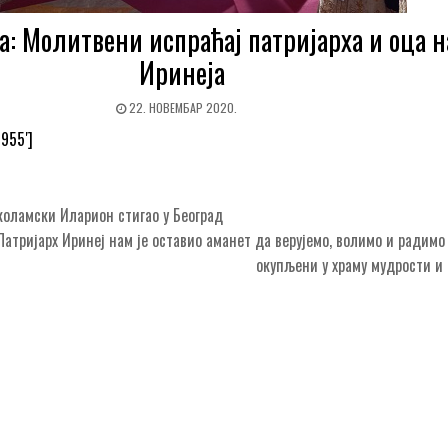
а: Молитвени испраћај патријарха и оца 
Иринеја
22. НОВЕМБАР 2020.
0955′]
оламски Иларион стигао у Београд
атријарх Иринеј нам је оставио аманет да верујемо, волимо и радимо
окупљени у храму мудрости 