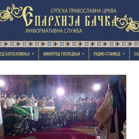
РЕД БОГОСЛУЖЕЊА
ВИНОГРАД ГОСПОДЊИ
РАДИО-СТАНИЦЕ
СА