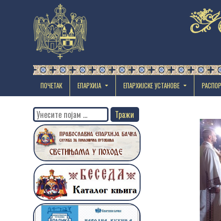
ПОЧЕТАК
ЕПАРХИЈА
EПАРХИЈСКЕ УСТАНОВЕ
РАСПО
Search
for: