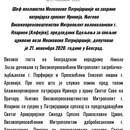
Шеф посланства Московске Патријаршије на сахрани
патријарха српског Иринеја, Његово
Високопреосвештенство Митрополит волоколамски г.
Иларион (Алфејев), председник Одељења за спољне
црквене везе Московске Патријаршије, допутовао
је 21. новембра 2020. године у Београд.
Високог госта на београдском аеродрому
Никола
Тесла
дочекали су Високопреосвећени Митрополит загребачко-
љубљански г. Порфирије и Преосвећени Епископ нишки г.
Арсеније. Пре него што jе служио помен пред телом
блаженоупокојеног патријарха Иринеја у храму Светог Саве на
Врачару, Његово Високопреосвештенство Митрополит г.
Иларион се сусрео у Патријаршији српској са председавајућим
Светог Архијерејског Синода Српске Православне Цркве,
Високопреосвећеним Митрополитом дабробосанским г.
Хризостомом. Пријему су присуствовали чланови Светог