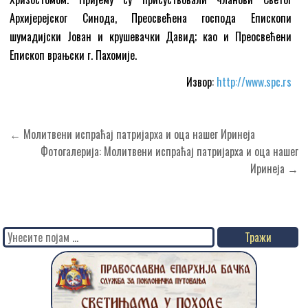
Архијерејског Синода, Преосвећена господа Епископи
шумадијски Јован и крушевачки Давид; као и Преосвећени
Епископ врањски г. Пахомије.
Извор:
http://www.spc.rs
Кретање
← Молитвени испраћај патријарха и оца нашег Иринеја
чланка
Фотогалерија: Молитвени испраћај патријарха и оца нашег
Иринеја →
Search
for: